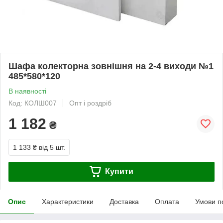
Шафа колекторна зовнішня на 2-4 виходи №1
485*580*120
В наявності
Код: КОЛШ007
Опт і роздріб
1 182
₴
1 133 ₴
від 5 шт.
Купити
Опис
Характеристики
Доставка
Оплата
Умови п