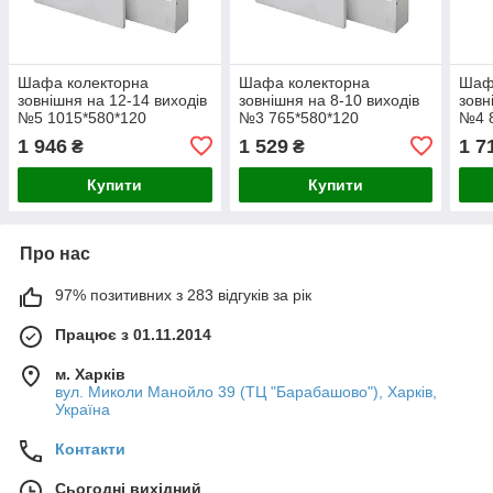
Шафа колекторна
Шафа колекторна
Шаф
зовнішня на 12-14 виходів
зовнішня на 8-10 виходів
зовн
№5 1015*580*120
№3 765*580*120
№4 
1 946
1 529
1 7
₴
₴
Купити
Купити
Про нас
97% позитивних з 283 відгуків за рік
Працює з 01.11.2014
м. Харків
вул. Миколи Манойло 39 (ТЦ "Барабашово"), Харків,
Україна
Контакти
Сьогодні вихідний