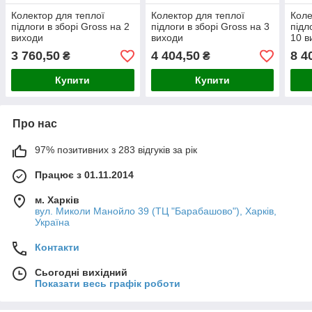
Колектор для теплої
Колектор для теплої
Коле
підлоги в зборі Gross на 2
підлоги в зборі Gross на 3
підл
виходи
виходи
10 в
3 760,50
4 404,50
8 4
₴
₴
Купити
Купити
Про нас
97% позитивних з 283 відгуків за рік
Працює з 01.11.2014
м. Харків
вул. Миколи Манойло 39 (ТЦ "Барабашово"), Харків,
Україна
Контакти
Сьогодні вихідний
Показати весь графік роботи