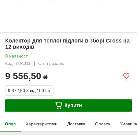
Колектор для теплої підлоги в зборі Gross на
12 виходів
В наявності
Код: ТПА011
Опт і роздріб
9 556,50
₴
9 372,50 ₴
від 100 шт.
Купити
Опис
Характеристики
Доставка
Оплата
Умови п