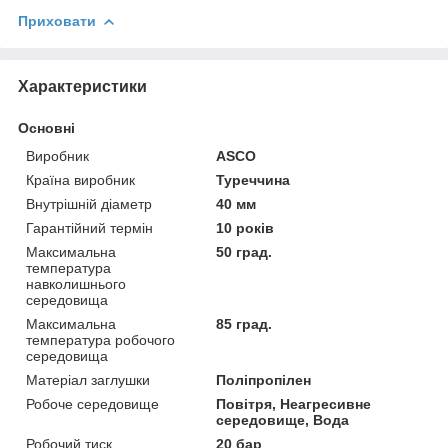
Приховати
Характеристики
Основні
Виробник
ASCO
Країна виробник
Туреччина
Внутрішній діаметр
40 мм
Гарантійний термін
10 років
Максимальна
50 град.
температура
навколишнього
середовища
Максимальна
85 град.
температура робочого
середовища
Матеріал заглушки
Поліпропілен
Робоче середовище
Повітря, Неагресивне
середовище, Вода
Робочий тиск
20 бар