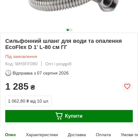
Cильфонний шланг для води та опалення
EcoFlex D 1' L-80 см ГГ
Під замовлення
Код: WH3FF080
Опт і роздріб
Відправка з
07 серпня 2026
1 285
₴
1 062,80 ₴
від 10 шт.
Купити
Опис
Характеристики
Доставка
Оплата
Умови п