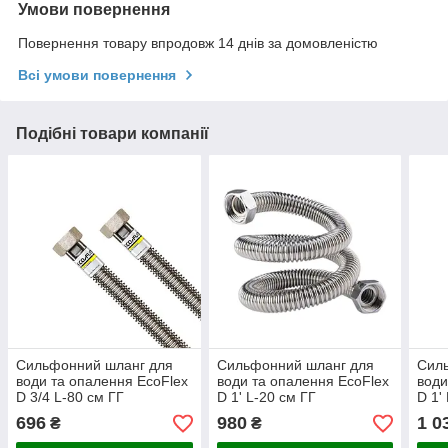
Умови повернення
Повернення товару впродовж 14 днів за домовленістю
Всі умови повернення
Подібні товари компанії
Cильфонний шланг для
Cильфонний шланг для
Cил
води та опалення EcoFlex
води та опалення EcoFlex
води
D 3/4 L-80 см ГГ
D 1' L-20 см ГГ
D 1'
696
980
1 0
₴
₴