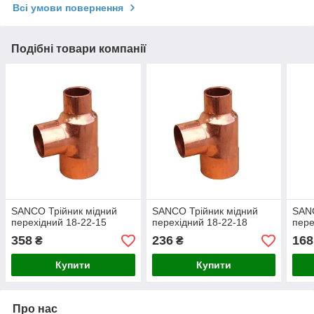
Всі умови повернення
Подібні товари компанії
SANCO Трійник мідний
SANCO Трійник мідний
SANC
перехідний 18-22-15
перехідний 18-22-18
пере
358
236
168
₴
₴
Купити
Купити
Про нас