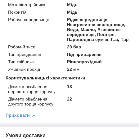
Матеріал трійника
Мідь
Покриття
Мідь
Робоче середовище
Рідке середовище,
Неагресивне середовище,
Вода, Масло, Агресивне
середовище, Повітря,
Пароводяна суміш, Газ, Пар
Робочий тиск
20 бар
Тип приєднання
Під приварення
Тип трійника
Рівнопрохідний
Умовний прохід
22 мм
Користувальницькі характеристики
Діаметр різьблення
18
першого торця корпусу
Діаметр різьблення
22
другого торця корпусу
Приховати
Умови доставки