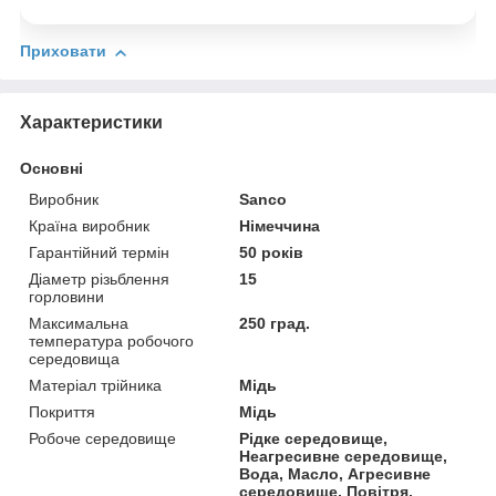
Приховати
Характеристики
Основні
Виробник
Sanco
Країна виробник
Німеччина
Гарантійний термін
50 років
Діаметр різьблення
15
горловини
Максимальна
250 град.
температура робочого
середовища
Матеріал трійника
Мідь
Покриття
Мідь
Робоче середовище
Рідке середовище,
Неагресивне середовище,
Вода, Масло, Агресивне
середовище, Повітря,