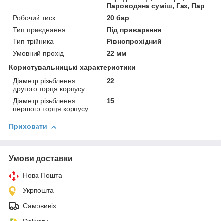
Пароводяна суміш, Газ, Пар
Робочий тиск
20 бар
Тип приєднання
Під приварення
Тип трійника
Рівнопрохідний
Умовний прохід
22 мм
Користувальницькі характеристики
Діаметр різьблення
22
другого торця корпусу
Діаметр різьблення
15
першого торця корпусу
Приховати
Умови доставки
Нова Пошта
Укрпошта
Самовивіз