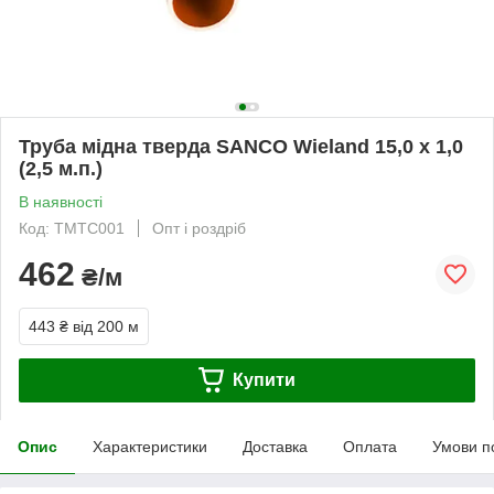
Труба мідна тверда SANCO Wieland 15,0 x 1,0
(2,5 м.п.)
В наявності
Код: ТМТС001
Опт і роздріб
462
₴/м
443 ₴
від 200 м
Купити
Опис
Характеристики
Доставка
Оплата
Умови п