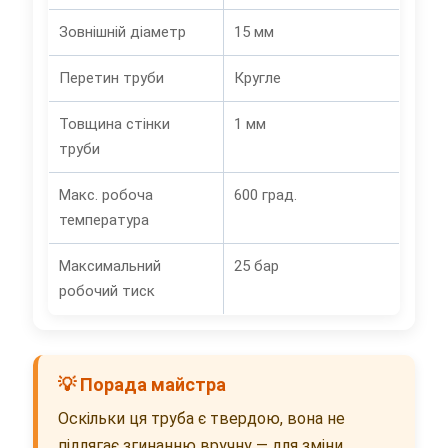
Зовнішній діаметр
15 мм
Перетин труби
Кругле
Товщина стінки
1 мм
труби
Макс. робоча
600 град.
температура
Максимальний
25 бар
робочий тиск
💡 Порада майстра
Оскільки ця труба є твердою, вона не
підлягає згинанню вручну — для зміни