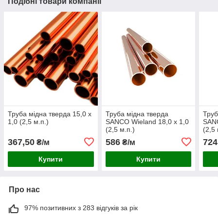
Подібні товари компанії
Труба мідна тверда 15,0 x
Труба мідна тверда
Труб
1,0 (2,5 м.п.)
SANCO Wieland 18,0 x 1,0
SANC
(2,5 м.п.)
(2,5 
367,50
586
724
₴/м
₴/м
Купити
Купити
Про нас
97% позитивних з 283 відгуків за рік