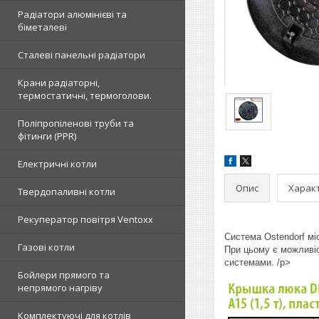
Радіатори алюмінієві та
біметалеві
Сталеві панельні радіатори
Крани радіаторні,
термостатичні, термоголови.
Поліпропіленові труби та
фітинги (PPR)
Електричні котли
Опис
Харак
Твердопаливні котли
Рекуператор повітря Ventoxx
Система Ostendorf мі
Газові котли
При цьому є можливіст
системами. /p>
Бойлери прямого та
непрямого нагріву
Комплектуючі для котлів