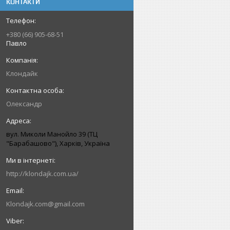
КОНТАКТИ
+380 (66) 905-68-51
Павло
Клондайк
Олександр
вул. Миколи Манойло 39 (ТЦ
"Барабашово"), Харків, Україна
http://klondajk.com.ua/
Klondajk.com@gmail.com