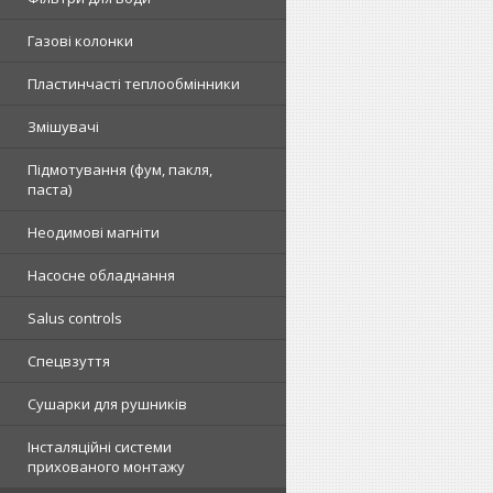
Газові колонки
Пластинчасті теплообмінники
Змішувачі
Підмотування (фум, пакля,
паста)
Неодимові магніти
Насосне обладнання
Salus controls
Спецвзуття
Сушарки для рушників
Інсталяційні системи
прихованого монтажу