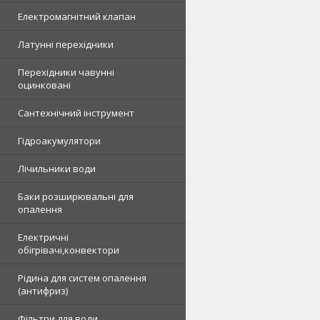
Електромагнітний клапан
Латунні перехідники
Перехідники чавунні
оцинковані
Сантехнічний інструмент
Гідроакумулятори
Лічильники води
Баки розширювальні для
опалення
Електричні
обігрівачі,конвектори
Рідина для систем опалення
(антифриз)
Фільтри для води