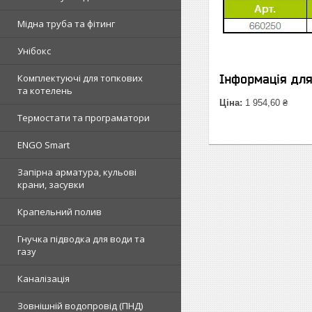
Мідна труба та фітинг
Унібокс
Комплектуючі для топкових
Інформація дл
та котелень
Ціна:
1 954,60 ₴
Термостати та програматори
ENGO Smart
Запірна арматура, кульові
крани, засувки
Крапельний полив
Гнучка підводка для води та
газу
Каналізація
Зовнішній водопровід (ПНД)