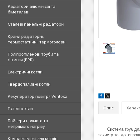
Радіатори алюмінієві та
біметалеві
Сталеві панельні радіатори
Крани радіаторні,
термостатичні, термоголови.
Поліпропіленові труби та
фітинги (PPR)
Електричні котли
Твердопаливні котли
Рекуператор повітря Ventoxx
Опис
Харак
Газові котли
Бойлери прямого та
непрямого нагріву
Система труб для вну
захисту та до спроще
Комплектуючі для котлів