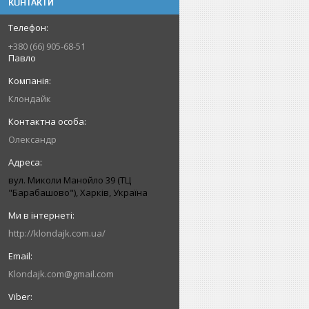
КОНТАКТИ
+380 (66) 905-68-51
Павло
Клондайк
Олександр
вул. Миколи Манойло 39 (ТЦ
"Барабашово"), Харків, Україна
http://klondajk.com.ua/
Klondajk.com@gmail.com