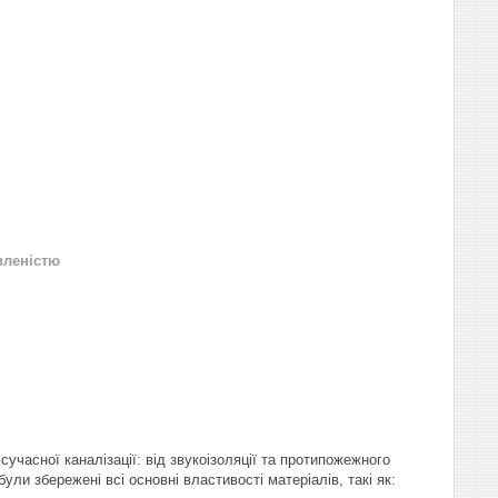
вленістю
асної каналізації: від звукоізоляції та протипожежного
и збережені всі основні властивості матеріалів, такі як: