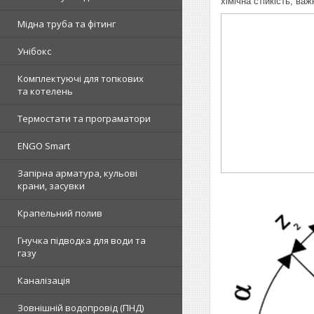
хімічна стійкість, важ
Мідна труба та фітинг
Унібокс
Комплектуючі для топкових
та котелень
Термостати та програматори
ENGO Smart
Запірна арматура, кульові
крани, засувки
Крапельний полив
Гнучка підводка для води та
газу
Каналізація
Зовнішній водопровід (ПНД)