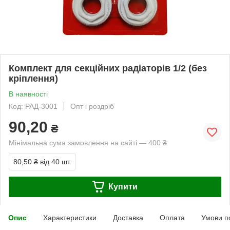
Комплект для секційних радіаторів 1/2 (без
кріплення)
В наявності
Код: РАД-3001
Опт і роздріб
90,20
₴
Мінімальна сума замовлення на сайті — 400 ₴
80,50 ₴
від 40 шт.
Купити
Опис
Характеристики
Доставка
Оплата
Умови п