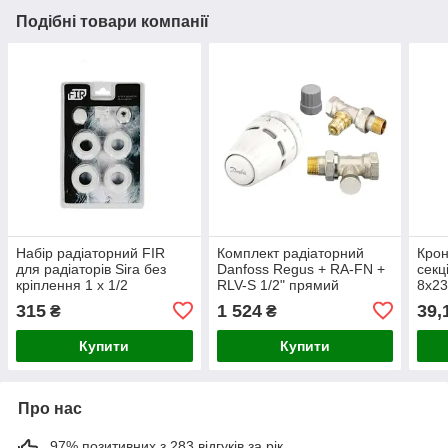
Подібні товари компанії
Набір радіаторний FIR
Комплект радіаторний
Крон
для радіаторів Sira без
Danfoss Regus + RA-FN +
секц
кріплення 1 х 1/2
RLV-S 1/2" прямий
8х23
(015G5302)
(пар
315
1 524
39,
₴
₴
Купити
Купити
Про нас
97% позитивних з 283 відгуків за рік