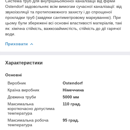
Система труб для внутрішньояєнної каналізації від фірми
Ostendorf задовольняє всім вимогам сучасної каналізації: від
звукоізоляції та протипожежного захисту і до спрощеної
прокладки труб (завдяки сантиметровому маркуванню). При
цьому були збережені всі основні властивості матеріалів, такі
як: хімічна стійкість, важкозаймистість, стійкість до дії гарячої
води.
Приховати
Характеристики
Основні
Виробник
Ostendorf
Країна виробник
Німеччина
Довжина труби
5000 мм
Максимальна
110 град.
короткочасно допустима
температура
Максимальна робоча
95 град.
температура