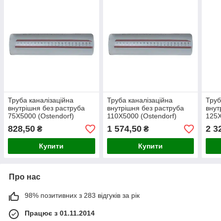
Труба каналізаційна
Труба каналізаційна
Труб
внутрішня без раструба
внутрішня без раструба
внут
75Х5000 (Ostendorf)
110Х5000 (Ostendorf)
125Х
828,50
1 574,50
2 3
₴
₴
Купити
Купити
Про нас
98% позитивних з 283 відгуків за рік
Працює з 01.11.2014