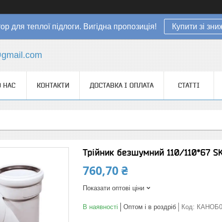
ор для теплої підлоги. Вигідна пропозиція!
Купити зі зн
gmail.com
 НАС
КОНТАКТИ
ДОСТАВКА І ОПЛАТА
СТАТТІ
Трійник безшумний 110/110*67 S
760,70 ₴
Показати оптові ціни
В наявності
Оптом і в роздріб
Код:
КАНОБ0