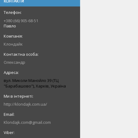
КОНТАКТИ
+380 (66) 905-68-51
Павло
Клондайк
Олександр
вул. Миколи Манойло 39 (ТЦ
"Барабашово"), Харків, Україна
http://klondajk.com.ua/
Klondajk.com@gmail.com