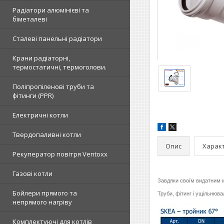
Радіатори алюмінієві та
біметалеві
Сталеві панельні радіатори
Крани радіаторні,
термостатичні, термоголови.
Поліпропіленові труби та
фітинги (PPR)
Електричні котли
Твердопаливні котли
Опис
Харак
Рекуператор повітря Ventoxx
Газові котли
Завдяки своїм видатним 
Бойлери прямого та
Труби, фітинг і ущільнюва
непрямого нагріву
Комплектуючі для котлів