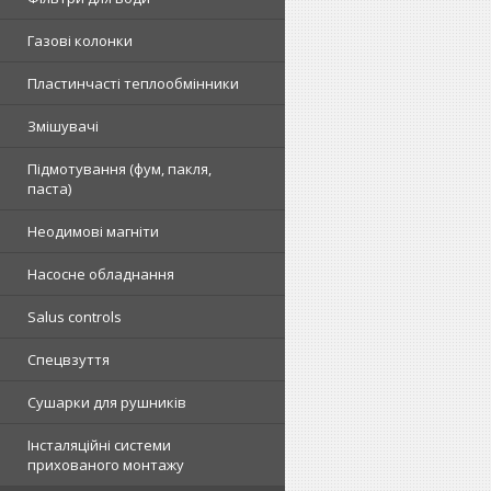
Газові колонки
Пластинчасті теплообмінники
Змішувачі
Підмотування (фум, пакля,
паста)
Неодимові магніти
Насосне обладнання
Salus controls
Спецвзуття
Сушарки для рушників
Інсталяційні системи
прихованого монтажу