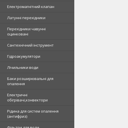
Електромагнітний клапан
Латунні перехідники
Перехідники чавунні
оцинковані
Сантехнічний інструмент
Гідроакумулятори
Лічильники води
Баки розширювальні для
опалення
Електричні
обігрівачі,конвектори
Рідина для систем опалення
(антифриз)
Фільтри для води