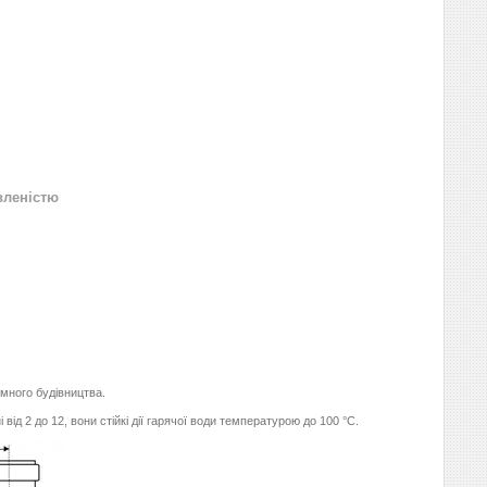
вленістю
много будівництва.
від 2 до 12, вони стійкі дії гарячої води температурою до 100 °С.