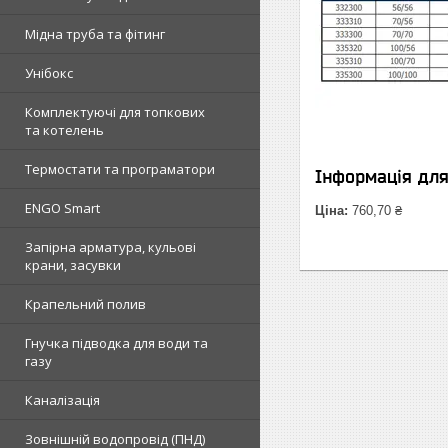
Мідна труба та фітинг
Унібокс
Комплектуючі для топкових
та котелень
Термостати та програматори
Інформація дл
ENGO Smart
Ціна:
760,70 ₴
Запірна арматура, кульові
крани, засувки
Крапельний полив
Гнучка підводка для води та
газу
Каналізація
Зовнішній водопровід (ПНД)