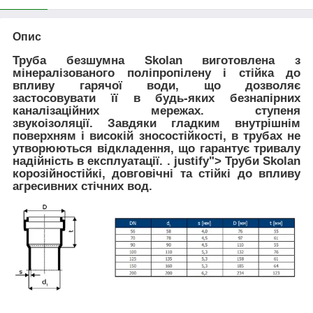
Опис
Труба безшумна Skolan виготовлена з
мінералізованого поліпропілену і стійка до
впливу гарячої води, що дозволяє
застосовувати її в будь-яких безнапірних
каналізаційних мережах. ступеня
звукоізоляції. Завдяки гладким внутрішнім
поверхням і високій зносостійкості, в трубах не
утворюються відкладення, що гарантує тривалу
надійність в експлуатації.
. justify">
Труби Skolan
корозійностійкі, довговічні та стійкі до впливу
агресивних стічних вод.