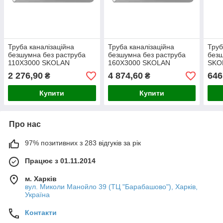
Труба каналізаційна
Труба каналізаційна
Труб
безшумна без раструба
безшумна без раструба
без
110Х3000 SKOLAN
160Х3000 SKOLAN
SKOL
(Ostendorf)
(Ostendorf)
2 276,90
4 874,60
646
₴
₴
Купити
Купити
Про нас
97% позитивних з 283 відгуків за рік
Працює з 01.11.2014
м. Харків
вул. Миколи Манойло 39 (ТЦ "Барабашово"), Харків,
Україна
Контакти