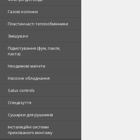
Газові колонки
Пластинчасті теплообмінники
Змішувачі
Підмотування (фум, пакля,
паста)
Неодимові магніти
Насосне обладнання
Salus controls
Спецвзуття
Сушарки для рушників
Інсталяційні системи
прихованого монтажу