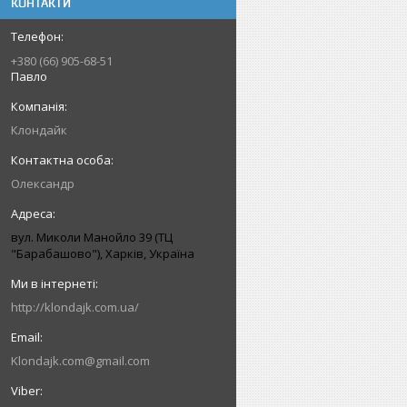
КОНТАКТИ
+380 (66) 905-68-51
Павло
Клондайк
Олександр
вул. Миколи Манойло 39 (ТЦ
"Барабашово"), Харків, Україна
http://klondajk.com.ua/
Klondajk.com@gmail.com