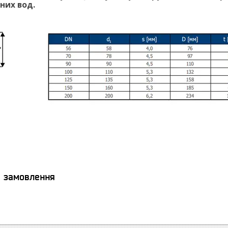
чних вод.
я замовлення