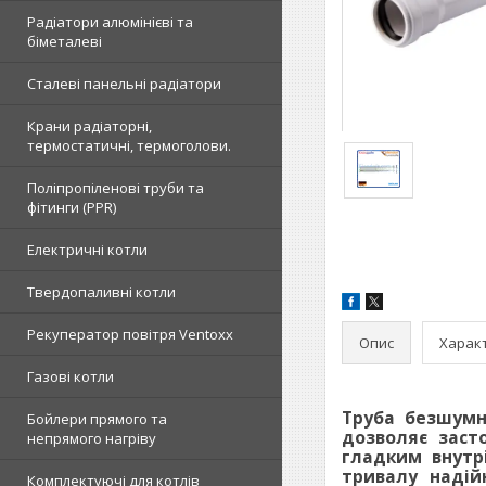
Радіатори алюмінієві та
біметалеві
Сталеві панельні радіатори
Крани радіаторні,
термостатичні, термоголови.
Поліпропіленові труби та
фітинги (PPR)
Електричні котли
Твердопаливні котли
Рекуператор повітря Ventoxx
Опис
Харак
Газові котли
Труба безшумн
Бойлери прямого та
дозволяє засто
непрямого нагріву
гладким внутрі
тривалу надій
Комплектуючі для котлів