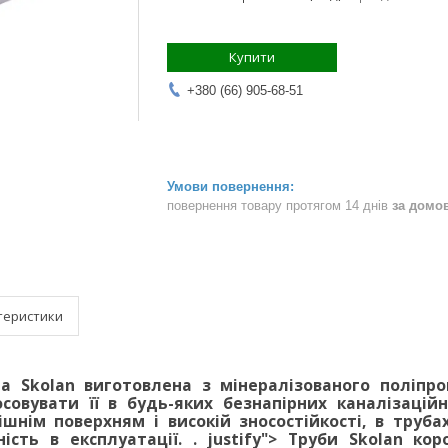
Купити
+380 (66) 905-68-51
повернення товару протягом 14 днів
за домо
теристики
а Skolan виготовлена з мінералізованого поліпро
совувати її в будь-яких безнапірних каналізаційн
шнім поверхням і високій зносостійкості, в труб
ність в експлуатації.
. justify">
Труби Skolan коро