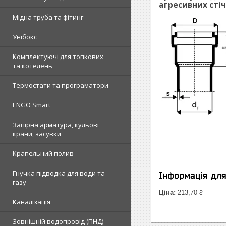
агресивних сті
Мідна труба та фітинг
Унібокс
Комплектуючі для топкових
та котелень
Термостати та програматори
ENGO Smart
Запірна арматура, кульові
крани, засувки
Крапельний полив
Гнучка підводка для води та
Інформація дл
газу
Ціна:
213,70 ₴
Каналізація
Зовнішній водопровід (ПНД)