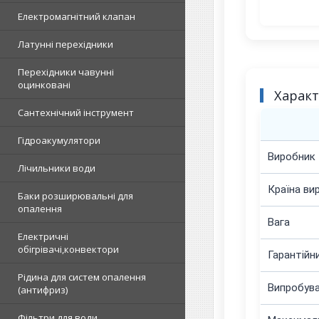
Електромагнітний клапан
Латунні перехідники
Перехідники чавунні
оцинковані
Харак
Сантехнічний інструмент
Гідроакумулятори
Виробник
Лічильники води
Країна ви
Баки розширювальні для
опалення
Вага
Електричні
обігрівачі,конвектори
Гарантійн
Рідина для систем опалення
Випробува
(антифриз)
Фільтри для води