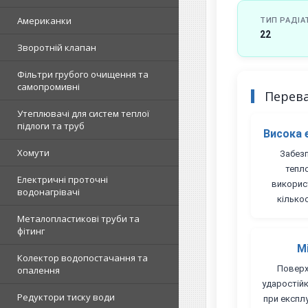
Американки
ТИП РАДІА
22
Зворотній клапан
Фільтри грубого очищення та
самопромивні
Перев
Утеплювачі для систем теплої
підлоги та труб
Висока 
Хомути
Забезп
тепл
Електричні проточні
викорис
водонагрівачі
кількос
Металопластикові труби та
фітинг
М
Колектор водопостачання та
Поверх
опалення
ударостій
Редуктори тиску води
при експлу