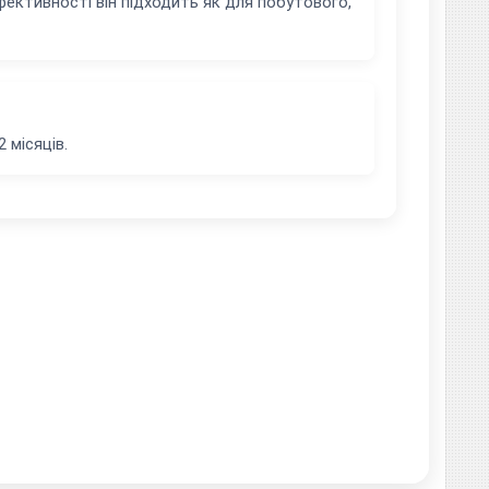
ефективності він підходить як для побутового,
 місяців.