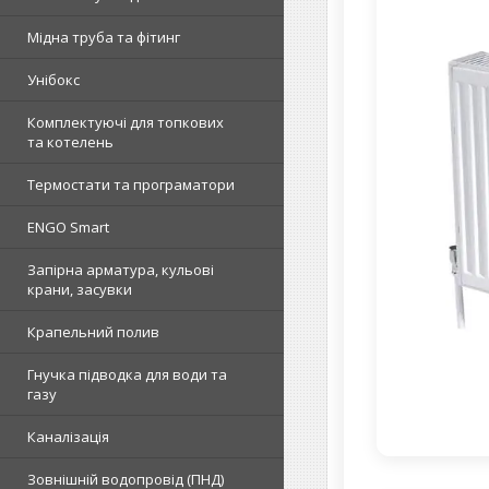
Мідна труба та фітинг
Унібокс
Комплектуючі для топкових
та котелень
Термостати та програматори
ENGO Smart
Запірна арматура, кульові
крани, засувки
Крапельний полив
Гнучка підводка для води та
газу
Каналізація
Зовнішній водопровід (ПНД)