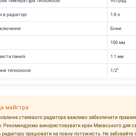
на температура теплоносія
95 град.
и в радіаторі
1.8 л
дключення
Бічне
100 мм
иста панелі
1.1 мм
ня теплоносія
1/2"
да майстра
овленні сталевого радіатора важливо забезпечити правил
. Рекомендуємо використовувати кран Маєвського для св
 радіатору працювати на повну потужність. Не забувайте п