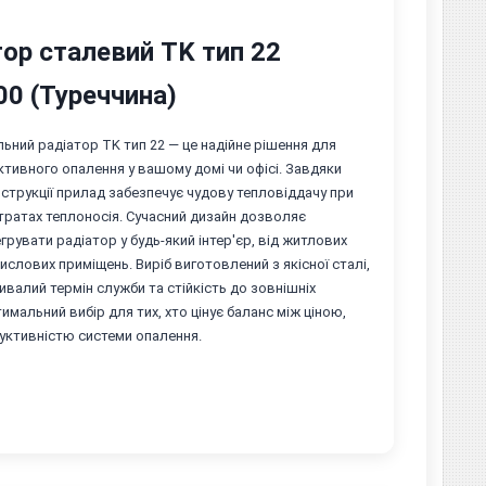
ор сталевий TK тип 22
00 (Туреччина)
ьний радіатор TK тип 22 — це надійне рішення для
ективного опалення у вашому домі чи офісі. Завдяки
струкції прилад забезпечує чудову тепловіддачу при
тратах теплоносія. Сучасний дизайн дозволяє
егрувати радіатор у будь-який інтер'єр, від житлових
ислових приміщень. Виріб виготовлений з якісної сталі,
ивалий термін служби та стійкість до зовнішніх
имальний вибір для тих, хто цінує баланс між ціною,
уктивністю системи опалення.