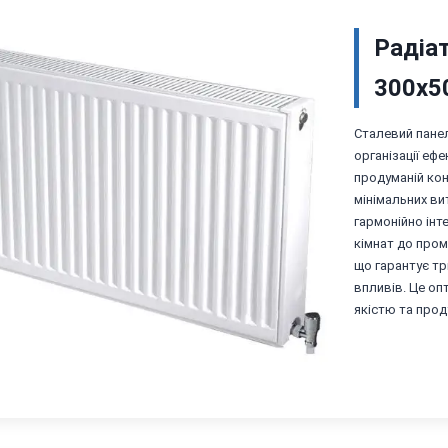
Радіат
300х5
Сталевий панел
організації еф
продуманій кон
мінімальних ви
гармонійно інт
кімнат до пром
що гарантує тр
впливів. Це опт
якістю та прод