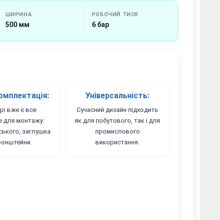
ШИРИНА
РОБОЧИЙ ТИСК
500 мм
6 бар
омплектація:
Універсальність:
рі вже є все
Сучасний дизайн підходить
е для монтажу:
як для побутового, так і для
ського, заглушка
промислового
ронштейни.
використання.