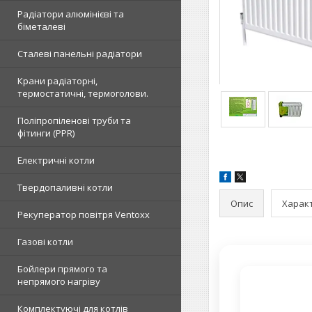
Радіатори алюмінієві та
біметалеві
Сталеві панельні радіатори
Крани радіаторні,
термостатичні, термоголови.
Поліпропіленові труби та
фітинги (PPR)
Електричні котли
Твердопаливні котли
Опис
Харак
Рекуператор повітря Ventoxx
Газові котли
Бойлери прямого та
непрямого нагріву
Комплектуючі для котлів