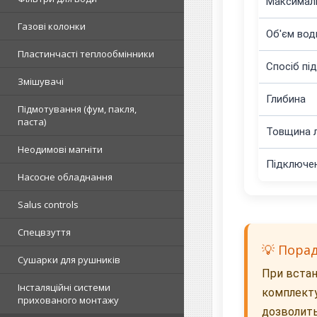
Максималь
Газові колонки
Об'єм вод
Пластинчасті теплообмінники
Спосіб пі
Змішувачі
Глибина
Підмотування (фум, пакля,
паста)
Товщина л
Неодимові магніти
Підключен
Насосне обладнання
Salus controls
Спецвзуття
💡 Пора
Сушарки для рушників
При встан
Інсталяційні системи
комплекту
прихованого монтажу
дозволить