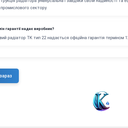
струкція радіатора універсальна і завдяки своїй надійності та 
я промислового сектору.
ін гарантії надає виробник?
вий радіатор TK тип 22 надається офіційна гарантія терміном 12
зараз