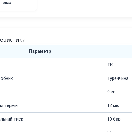
зонах.
теристики
Параметр
TK
робник
Туреччина
9 кг
ий термін
12 міс
льний тиск
10 бар