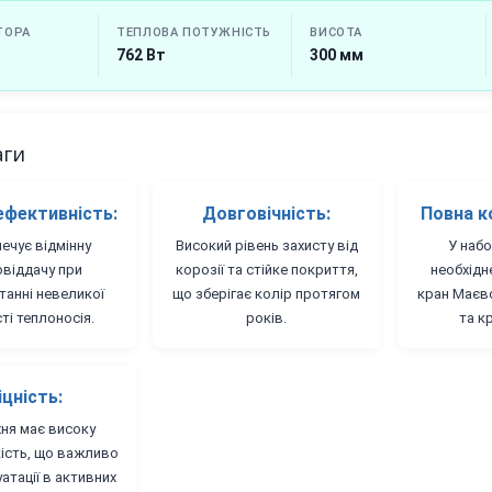
ТОРА
ТЕПЛОВА ПОТУЖНІСТЬ
ВИСОТА
762 Вт
300 мм
аги
ефективність:
Довговічність:
Повна к
ечує відмінну
Високий рівень захисту від
У набо
овіддачу при
корозії та стійке покриття,
необхідн
танні невеликої
що зберігає колір протягом
кран Маєв
ті теплоносія.
років.
та к
іцність:
ня має високу
кість, що важливо
атації в активних