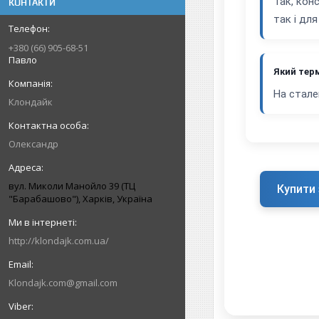
Так, кон
КОНТАКТИ
так і дл
+380 (66) 905-68-51
Павло
Який терм
На стале
Клондайк
Олександр
вул. Миколи Манойло 39 (ТЦ
Купити 
"Барабашово"), Харків, Україна
http://klondajk.com.ua/
Klondajk.com@gmail.com