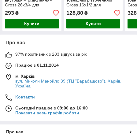
внутрішнім різьбленням
зовнішнім різьбленням
зовн
Gross 26х3/4 для
Gross 16х1/2 для
Gros
металопластикових труб
металопластикових труб
мета
293
128,80
328
₴
₴
Купити
Купити
Про нас
97% позитивних з 283 відгуків за рік
Працює з 01.11.2014
м. Харків
вул. Миколи Манойло 39 (ТЦ "Барабашово"), Харків,
Україна
Контакти
Сьогодні працює з 09:00 до 16:00
Показати весь графік роботи
Про нас