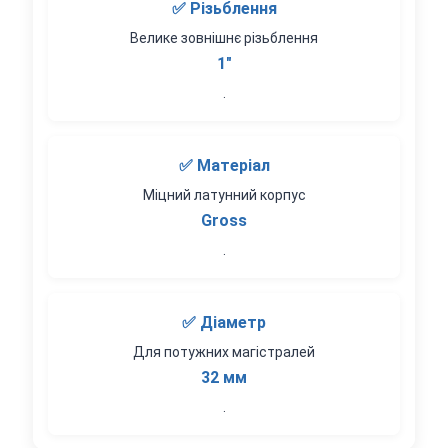
✅ Різьблення
Велике зовнішнє різьблення
1"
.
✅ Матеріал
Міцний латунний корпус
Gross
.
✅ Діаметр
Для потужних магістралей
32 мм
.