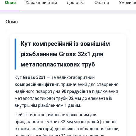
Опис
Характеристики
Доставка
Оплата
Умови п
Опис
Кут компресійний із зовнішнім
різьбленням
Gross 32х1
для
металопластикових труб
Кут
Gross 32х1
— це великогабаритний
компресійний фітинг
, призначений для створення
надійного повороту на
90 градусів
та підключення
металопластикової труби
32 мм
до елемента із
внутрішнім різьбленням
1 дюйм
.
Цей фітинг є оптимальним рішенням для
приєднання потужних 32-мм магістралей (головні
стояки, колектори) до великого обладнання (котли,
насоси) з різьбленням 1", яке має у відповідь