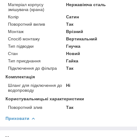
Матеріал корпусу
Нержавіюча сталь
змішувача (крана)
Колір
Сатин
Поворотний вилив
Так
Монтаж
Врізний
Спосіб монтажу
Вертикальний
Тип підводки
Гнучка
Стан
Новий
Тип приєднання
Гайка
Підключення до фільтра
Так
Комплектація
Шланг для підключення до
Ні
водопроводу
Користувальницькі характеристики
Поворотний злив
Так
Приховати