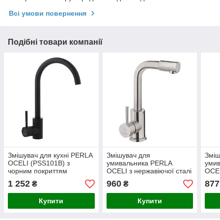
Всі умови повернення
Подібні товари компанії
Змішувач для кухні PERLA
Змішувач для
Зміш
OCELI (PSS101B) з
умивальника PERLA
уми
чорним покриттям
OCELI з нержавіючої сталі
OCEL
"Г" (PSS4033)
"U" 
1 252
960
877
₴
₴
Купити
Купити