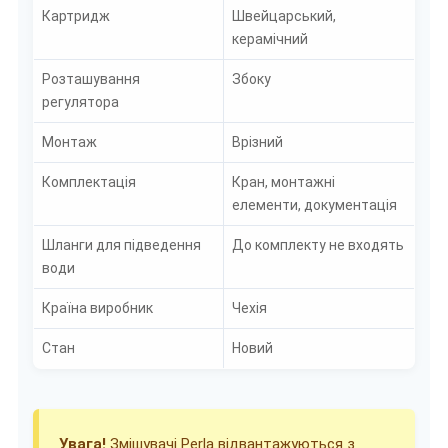
Картридж
Швейцарський,
керамічний
Розташування
Збоку
регулятора
Монтаж
Врізний
Комплектація
Кран, монтажні
елементи, документація
Шланги для підведення
До комплекту не входять
води
Країна виробник
Чехія
Стан
Новий
Увага!
Змішувачі Perla відвантажуються з