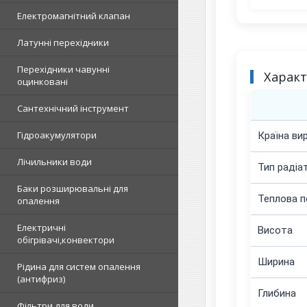
Електромагнітний клапан
Латунні перехідники
Перехідники чавунні
Харак
оцинковані
Сантехнічний інструмент
Гідроакумулятори
Країна ви
Лічильники води
Тип радіа
Баки розширювальні для
Теплова п
опалення
Електричні
Висота
обігрівачі,конвектори
Ширина
Рідина для систем опалення
(антифриз)
Глибина
Фільтри для води