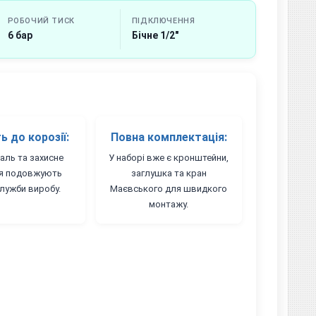
РОБОЧИЙ ТИСК
ПІДКЛЮЧЕННЯ
6 бар
Бічне 1/2"
ь до корозії:
Повна комплектація:
таль та захисне
У наборі вже є кронштейни,
я подовжують
заглушка та кран
служби виробу.
Маєвського для швидкого
монтажу.