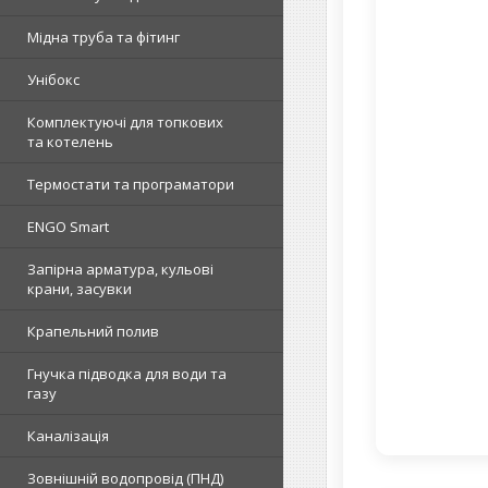
Мідна труба та фітинг
Унібокс
Комплектуючі для топкових
та котелень
Термостати та програматори
ENGO Smart
Запірна арматура, кульові
крани, засувки
Крапельний полив
Гнучка підводка для води та
газу
Каналізація
Зовнішній водопровід (ПНД)