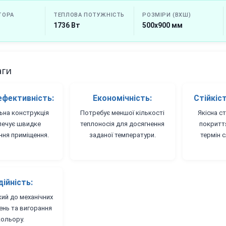
ТОРА
ТЕПЛОВА ПОТУЖНІСТЬ
РОЗМІРИ (ВХШ)
1736 Вт
500х900 мм
аги
ефективність:
Економічність:
Стійкіст
на конструкція
Потребує меншої кількості
Якісна с
печує швидке
теплоносія для досягнення
покритт
ння приміщення.
заданої температури.
термін 
дійність:
кий до механічних
нь та вигорання
кольору.