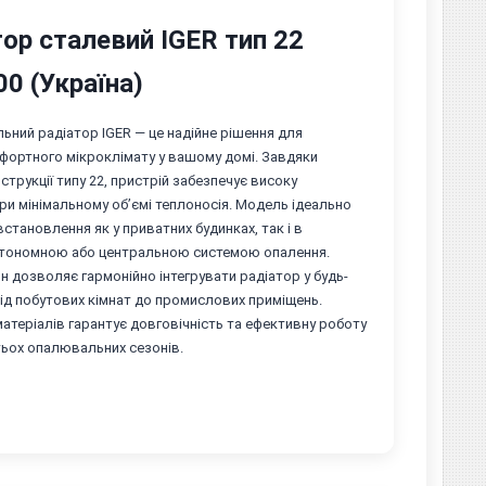
ор сталевий IGER тип 22
0 (Україна)
ьний радіатор IGER — це надійне рішення для
фортного мікроклімату у вашому домі. Завдяки
струкції типу 22, пристрій забезпечує високу
ри мінімальному об’ємі теплоносія. Модель ідеально
встановлення як у приватних будинках, так і в
втономною або центральною системою опалення.
н дозволяє гармонійно інтегрувати радіатор у будь-
 від побутових кімнат до промислових приміщень.
матеріалів гарантує довговічність та ефективну роботу
тьох опалювальних сезонів.