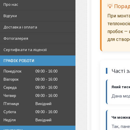
Про нас
💡 Пора
При монта
Відгуки
теплоносі
Доставка і оплата
пробок — 
Фотогалерея
для створе
Сертифікати та ліцензії
ГРАФІК РОБОТИ
Часті 
Понеділок
09:00
16:00
Вівторок
09:00
16:00
Який тис
Середа
09:00
16:00
Четвер
09:00
16:00
Дана мод
Пʼятниця
Вихідний
Субота
09:00
16:00
Чи можна
Неділя
Вихідний
Так, пан