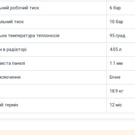
ьний робочий тиск
6 бар
льний тиск
10 бар
на температура теплоносія
95 град.
и в радіаторі
4.05 л
иста панелі
1.1 мм
дключення
Бічне
18.9 кг
ий термін
12 міс