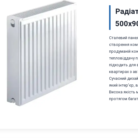
Радіат
500х90
Сталевий панел
створення ком
продуманій кон
тепловіддачу п
підходить для 
квартирах з а
Сучасний дизай
який інтер'єр,
Висока якість 
протягом бага