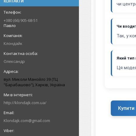
КОНТАКТИ
чи центр
+380 (66) 905-68-51
Павло
Чи входи
Так, у к
Клондайк
Який тип
Олександр
Ця модел
вул. Миколи Манойло 39 (ТЦ
"Барабашово"), Харків, Україна
http://klondajk.com.ua/
Купити 
Klondajk.com@gmail.com