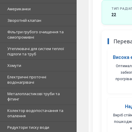
Американки
ТИП РАДІА
22
Зворотній клапан
Фільтри грубого очищення та
самопромивні
Перев
Утеплювачі для систем теплої
підлоги та труб
Висока 
Хомути
Оптималь
забез
Електричні проточні
прогріва
водонагрівачі
Металопластикові труби та
фітинг
На
Колектор водопостачання та
Виріб стій
опалення
пошкодже
Редуктори тиску води