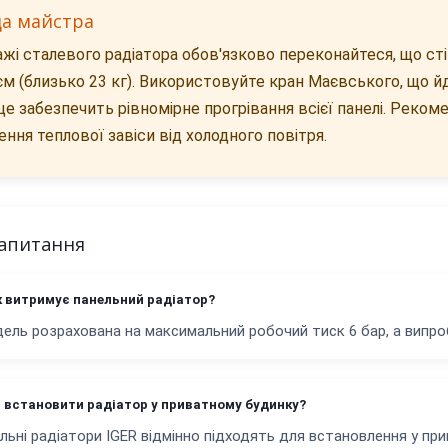
да майстра
жі сталевого радіатора обов'язково переконайтеся, що ст
єм (близько 23 кг). Використовуйте кран Маєвського, що й
це забезпечить рівномірне прогрівання всієї панелі. Реко
ння теплової завіси від холодного повітря.
запитання
к витримує панельний радіатор?
ель розрахована на максимальний робочий тиск 6 бар, а випро
 встановити радіатор у приватному будинку?
ельні радіатори IGER відмінно підходять для встановлення у п