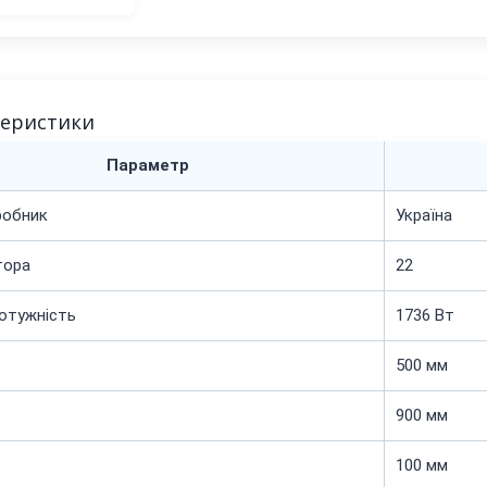
теристики
Параметр
робник
Україна
тора
22
отужність
1736 Вт
500 мм
900 мм
100 мм