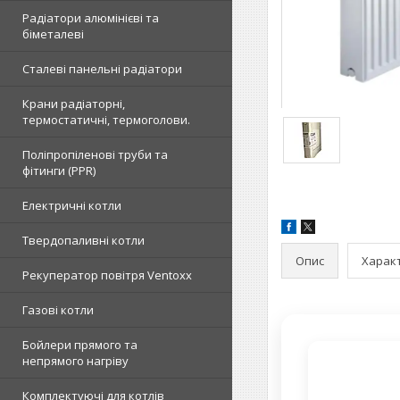
Радіатори алюмінієві та
біметалеві
Сталеві панельні радіатори
Крани радіаторні,
термостатичні, термоголови.
Поліпропіленові труби та
фітинги (PPR)
Електричні котли
Твердопаливні котли
Опис
Харак
Рекуператор повітря Ventoxx
Газові котли
Бойлери прямого та
непрямого нагріву
Комплектуючі для котлів