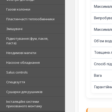
Максимал
Газові колонки
Випробува
Пластинчасті теплообмінники
Змішувачі
Максималь
Підмотування (фум, пакля,
Об'єм вод
паста)
Товщина л
Неодимові магніти
Насосне обладнання
Спосіб пі
Salus controls
Вага
Спецвзуття
Гарантійн
Сушарки для рушників
Інсталяційні системи
прихованого монтажу