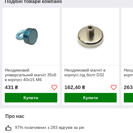
Подібні товари компанії
Неодимовий
Неодимовий магніт в
Неод
універсальний магніт 35х6
корпусі під болт D32
корп
в корпусі 40х15 М6
431
162,40
263
₴
₴
Купити
Купити
Про нас
97% позитивних з 283 відгуків за рік