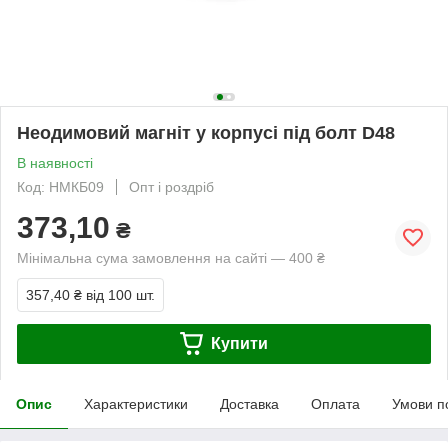
Неодимовий магніт у корпусі під болт D48
В наявності
Код: НМКБ09
Опт і роздріб
373,10
₴
Мінімальна сума замовлення на сайті — 400 ₴
357,40 ₴
від 100 шт.
Купити
Опис
Характеристики
Доставка
Оплата
Умови п