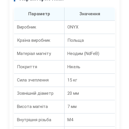
Параметр
Значення
Виробник
ONYX
Країна виробник
Польща
Матеріал магніту
Неодим (NdFeB)
Покриття
Нікель
Сила зчеплення
15 кг
Зовнішній діаметр
20 мм
Висота магніта
7 мм
Внутрішня різьба
M4