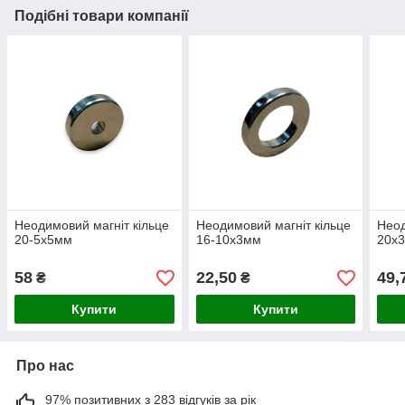
Подібні товари компанії
Неодимовий магніт кільце
Неодимовий магніт кільце
Неод
20-5х5мм
16-10х3мм
20х
58
22,50
49,
₴
₴
Купити
Купити
Про нас
97% позитивних з 283 відгуків за рік