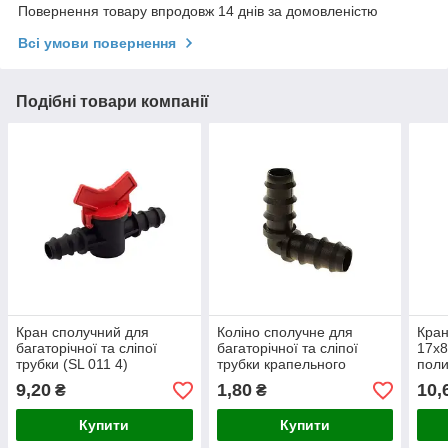
Повернення товару впродовж 14 днів за домовленістю
Всі умови повернення
Подібні товари компанії
Кран сполучний для
Коліно сполучне для
Кран
багаторічної та сліпої
багаторічної та сліпої
17х8
трубки (SL 011 4)
трубки крапельного
поли
поливу (SL 019)
9,20
1,80
10,
₴
₴
Купити
Купити