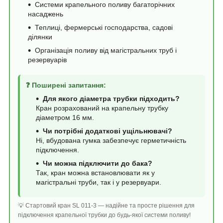
Системи крапельного поливу багаторічних
насаджень
Теплиці, фермерські господарства, садові
ділянки
Організація поливу від магістральних труб і
резервуарів
❓ Поширені запитання:
Для якого діаметра трубки підходить?
Кран розрахований на крапельну трубку
діаметром 16 мм.
Чи потрібні додаткові ущільнювачі?
Ні, вбудована гумка забезпечує герметичність
підключення.
Чи можна підключити до бака?
Так, кран можна встановлювати як у
магістральні труби, так і у резервуари.
💡 Стартовий кран SL 011-3 — надійне та просте рішення для
підключення крапельної трубки до будь-якої системи поливу!