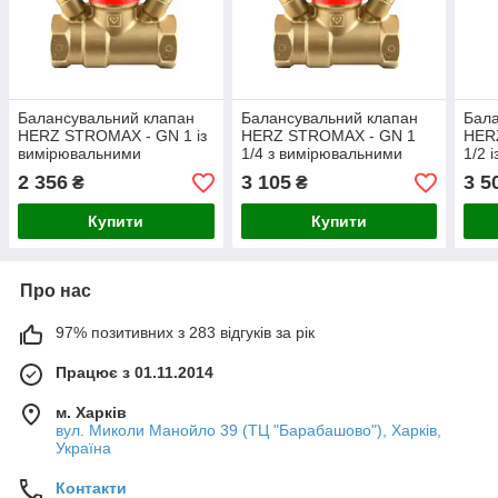
Балансувальний клапан
Балансувальний клапан
Бала
HERZ STROMAX - GN 1 із
HERZ STROMAX - GN 1
HER
вимірювальними
1/4 з вимірювальними
1/2 
штуцерами (kvs 5.24)
штуцерами (kvs 8.56)
штуц
2 356
3 105
3 5
₴
₴
Купити
Купити
Про нас
97% позитивних з 283 відгуків за рік
Працює з 01.11.2014
м. Харків
вул. Миколи Манойло 39 (ТЦ "Барабашово"), Харків,
Україна
Контакти