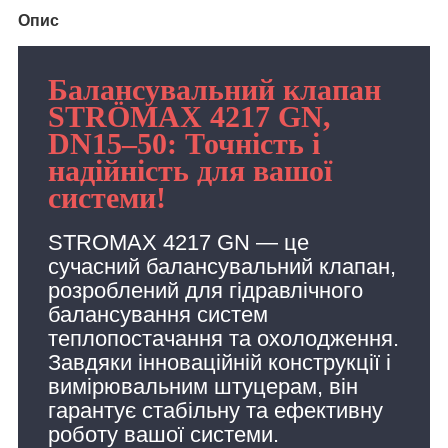
Опис
Балансувальний клапан
STRÖMAX 4217 GN,
DN15–50: Точність і
надійність для вашої
системи!
STROMAX 4217 GN — це
сучасний балансувальний клапан,
розроблений для гідравлічного
балансування систем
теплопостачання та охолодження.
Завдяки інноваційній конструкції і
вимірювальним штуцерам, він
гарантує стабільну та ефективну
роботу вашої системи.