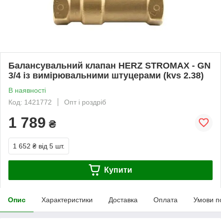
Балансувальний клапан HERZ STROMAX - GN
3/4 із вимірювальними штуцерами (kvs 2.38)
В наявності
Код: 1421772
Опт і роздріб
1 789
₴
1 652 ₴
від 5 шт.
Купити
Опис
Характеристики
Доставка
Оплата
Умови п