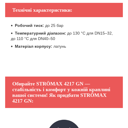
Технічні характеристики:
Робочий тиск:
до 25 бар
Температурний діапазон:
до 130 °C для DN15–32,
до 110 °C для DN40–50
Матеріал корпусу:
латунь
Обирайте STRÖMAX 4217 GN —
стабільність і комфорт у кожній краплині
вашої системи! Як придбати STRÖMAX
4217 GN: