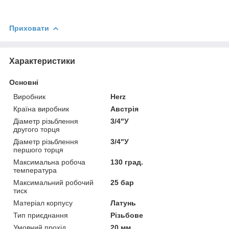
Приховати
Характеристики
Основні
Виробник
Herz
Країна виробник
Австрія
Діаметр різьблення
3/4"У
другого торця
Діаметр різьблення
3/4"У
першого торця
Максимальна робоча
130 град.
температура
Максимальний робочий
25 бар
тиск
Матеріал корпусу
Латунь
Тип приєднання
Різьбове
Умовний прохід
20 мм