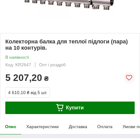
Колекторна балка для теплої підлоги (пара)
на 10 контурів.
В наявності
Код: KR2647
Опт і роздріб
5 207,20
₴
4 610,10 ₴
від 5 шт.
Купити
Опис
Характеристики
Доставка
Оплата
Умови п