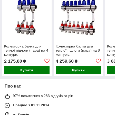
Колекторна балка для
Колекторна балка для
Коле
теплої підлоги (пара) на 4
теплої підлоги (пара) на 8
тепл
контури.
контурів.
конт
2 175,80
4 259,60
3 6
₴
₴
Купити
Купити
Про нас
97% позитивних з 283 відгуків за рік
Працює з 01.11.2014
м. Харків