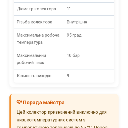
Діаметр колектора
1"
Різьба колектора
Внутрішня
Максимальна робоча
95 град.
температура
Максимальний
10 бар
робочий тиск
Кількість виходів
9
💡 Порада майстра
Цей колектор призначений виключно для
низькотемпературних систем з
температурою теплоносія до 55 °C. Перед