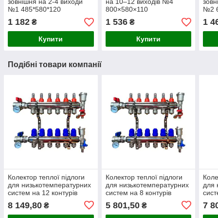
зовнішня на 2-4 виходи
на 10–12 виходів №4
зовн
№1 485*580*120
800×580×110
№2 
1 182
1 536
1 4
₴
₴
Купити
Купити
Подібні товари компанії
Колектор теплої підлоги
Колектор теплої підлоги
Коле
для низькотемпературних
для низькотемпературних
для 
систем на 12 контурів
систем на 8 контурів
сист
8 149,80
5 801,50
7 8
₴
₴