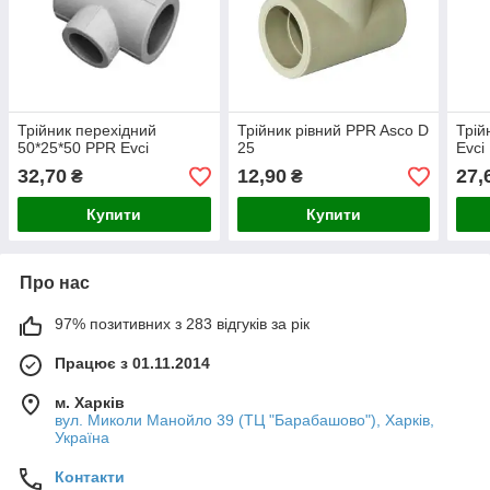
Трійник перехідний
Трійник рівний PPR Asco D
Трій
50*25*50 PPR Evci
25
Evci
32,70
12,90
27,
₴
₴
Купити
Купити
Про нас
97% позитивних з 283 відгуків за рік
Працює з 01.11.2014
м. Харків
вул. Миколи Манойло 39 (ТЦ "Барабашово"), Харків,
Україна
Контакти