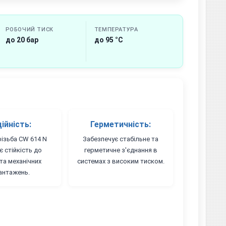
РОБОЧИЙ ТИСК
ТЕМПЕРАТУРА
до 20 бар
до 95 °C
ійність:
Герметичність:
різьба CW 614 N
Забезпечує стабільне та
є стійкість до
герметичне з'єднання в
 та механічних
системах з високим тиском.
антажень.