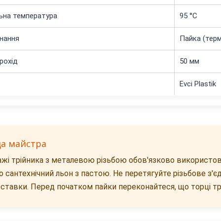
ьна температура
95 °C
нання
Пайка (тер
рохід
50 мм
Evci Plastik
да майстра
жі трійника з металевою різьбою обов'язково використову
бо сантехнічний льон з пастою. Не перетягуйте різьбове 
вставки. Перед початком пайки переконайтеся, що торці труб