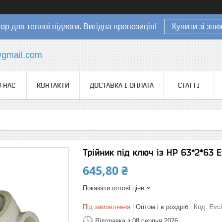
ор для теплої підлоги. Вигідна пропозиція!
Купити зі зн
gmail.com
 НАС
КОНТАКТИ
ДОСТАВКА І ОПЛАТА
СТАТТІ
Трійник під ключ із НР 63*2*63 E
645,80 ₴
Показати оптові ціни
Під замовлення
Оптом і в роздріб
Код:
Evc
Відправка з 08 серпня 2026