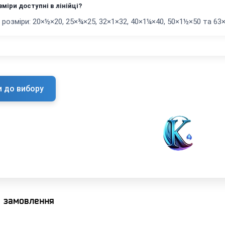
зміри доступні в лінійці?
 розміри: 20×½×20, 25×¾×25, 32×1×32, 40×1¼×40, 50×1½×50 та 63×
и до вибору
я замовлення