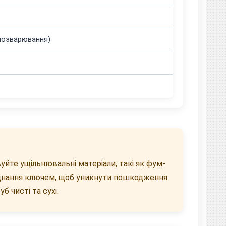
мозварювання)
йте ущільнювальні матеріали, такі як фум-
з'єднання ключем, щоб уникнути пошкодження
 чисті та сухі.