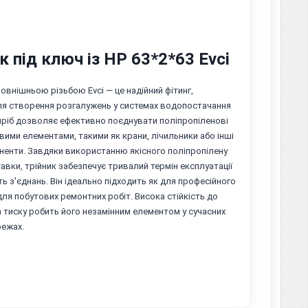
к під ключ із НР 63*2*63 Evci
зовнішньою різьбою Evci — це надійний фітинг,
ля створення розгалужень у системах водопостачання
иріб дозволяє ефективно поєднувати поліпропіленові
вими елементами, такими як крани, лічильники або інші
ненти. Завдяки використанню якісного поліпропілену
тавки, трійник забезпечує тривалий термін експлуатації
ть з'єднань. Він ідеально підходить як для професійного
 для побутових ремонтних робіт. Висока стійкість до
 тиску робить його незамінним елементом у сучасних
режах.