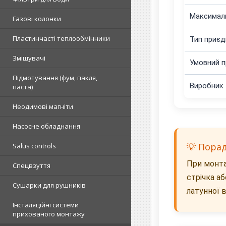
Максимал
Газові колонки
Пластинчасті теплообмінники
Тип приєд
Змішувачі
Умовний п
Підмотування (фум, пакля,
Виробник
паста)
Неодимові магніти
Насосне обладнання
💡 Пора
Salus controls
При монта
Спецвзуття
стрічка а
Сушарки для рушників
латунної 
Інсталяційні системи
прихованого монтажу