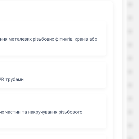
я металевих різьбових фітингів, кранів або
PR трубами.
х частин та накручування різьбового