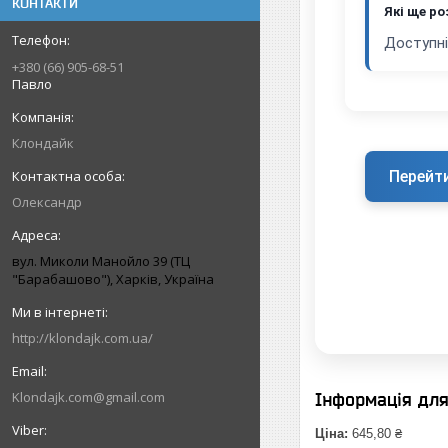
КОНТАКТИ
Які ще ро
Доступні
+380 (66) 905-68-51
Павло
Клондайк
Перейт
Олександр
вул. Миколи Манойло 39 (ТЦ
"Барабашово"), Харків, Україна
http://klondajk.com.ua/
Klondajk.com@gmail.com
Інформація дл
Ціна:
645,80 ₴