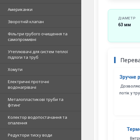
Американки
ДІАМЕТР
Зворотній клапан
63 мм
Фільтри грубого очищення та
самопромивні
Утеплювачі для систем теплої
підлоги та труб
Перев
Хомути
Зручне 
Електричні проточні
Дозволяє 
водонагрівачі
потік у тр
Металопластикові труби та
фітинг
Колектор водопостачання та
опалення
Термо
Редуктори тиску води
Витр