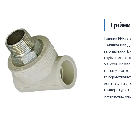
Трійни
Трійник PPR із 
призначений д
та опалення. В
труби з метале
різьбові компо
та латунної вс
та герметичніс
монтажу, так і
температури та
інженерних ме