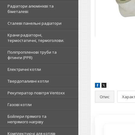
Радіатори алюмінієві та
біметалеві
Сталеві панельні радіатори
Крани радіаторні,
термостатичні, термоголови.
Поліпропіленові труби та
фітинги (PPR)
Електричні котли
Твердопаливні котли
Рекуператор повітря Ventoxx
Опис
Харак
Газові котли
Бойлери прямого та
непрямого нагріву
Комплектуючі для котлів