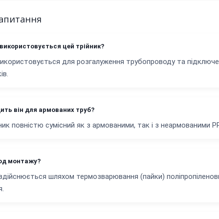
запитання
 використовується цей трійник?
використовується для розгалуження трубопроводу та підключенн
ів.
дить він для армованих труб?
йник повністю сумісний як з армованими, так і з неармованими P
од монтажу?
дійснюється шляхом термозварювання (пайки) поліпропіленови
я.