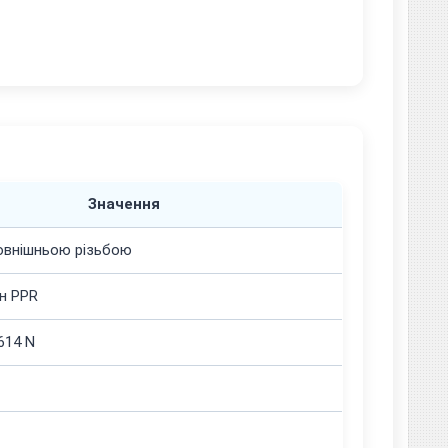
Значення
зовнішньою різьбою
н PPR
614 N