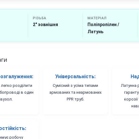
РІЗЬБА
МАТЕРІАЛ
2" зовнішня
Поліпропілен /
Латунь
аги
розгалуження:
Універсальність:
Над
легко розділити
Сумісний з усіма типами
Латунна 
убопроводі в один
армованих та неармованих
гаранту
вузол.
PPR труб.
корозії
нав
стійкість:
имує робочу