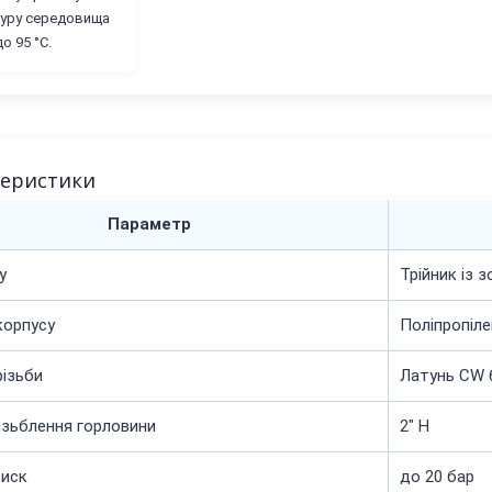
уру середовища
до 95 °C.
теристики
Параметр
у
Трійник із 
корпусу
Поліпропіле
різьби
Латунь CW 
ізьблення горловини
2" Н
тиск
до 20 бар