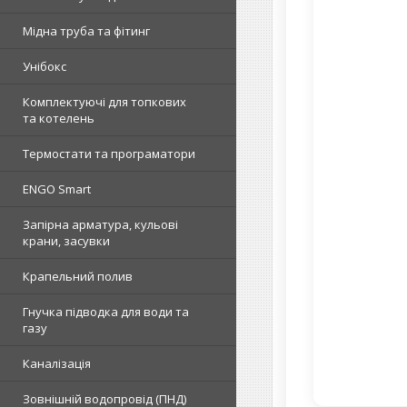
Мідна труба та фітинг
Унібокс
Комплектуючі для топкових
та котелень
Термостати та програматори
ENGO Smart
Запірна арматура, кульові
крани, засувки
Крапельний полив
Гнучка підводка для води та
газу
Каналізація
Зовнішній водопровід (ПНД)