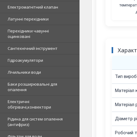
температ
Електромагнітний клапан
Латунні перехідники
Перехідники чавунні
оцинковані
Сантехнічний інструмент
Харак
Гідроакумулятори
Лічильники води
Тип вироб
Баки розширювальні для
опалення
Матеріал 
Електричні
Матеріал 
обігрівачі,конвектори
Діаметр р
Рідина для систем опалення
(антифриз)
Робочий 
Фільтри для води