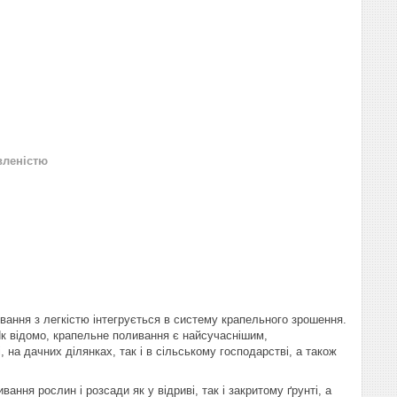
вленістю
вання з легкістю інтегрується в систему крапельного зрошення.
к відомо, крапельне поливання є найсучаснішим,
на дачних ділянках, так і в сільському господарстві, а також
ння рослин і розсади як у відриві, так і закритому ґрунті, а