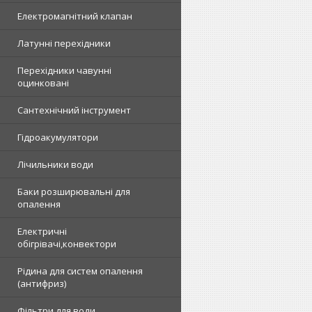
Електромагнітний клапан
Латунні перехідники
Перехідники чавунні
оцинковані
Сантехнічний інструмент
Гідроакумулятори
Лічильники води
Баки розширювальні для
опалення
Електричні
обігрівачі,конвектори
Рідина для систем опалення
(антифриз)
Фільтри для води