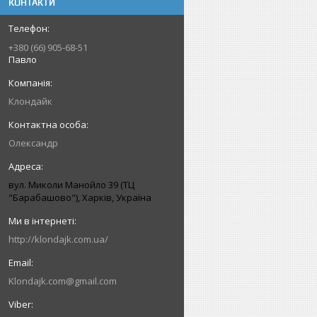
КОНТАКТИ
+380 (66) 905-68-51
Павло
Клондайк
Олександр
вул. Миколи Манойло 39 (ТЦ
"Барабашово"), Харків, Україна
http://klondajk.com.ua/
Klondajk.com@gmail.com