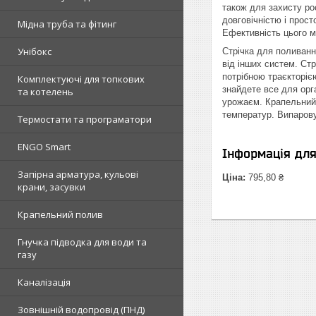
також для захисту ро
довговічністю і прос
Мідна труба та фітинг
Ефективність цього м
Унібокс
Стрічка для поливання
від інших систем. Стр
потрібною траєкторіє
Комплектуючі для топкових
знайдете все для орг
та котелень
урожаєм. Крапельний 
температур. Випаров
Термостати та програматори
ENGO Smart
Інформація дл
Запірна арматура, кульові
Ціна:
795,80 ₴
крани, засувки
Крапельний полив
Гнучка підводка для води та
газу
Каналізація
Зовнішній водопровід (ПНД)