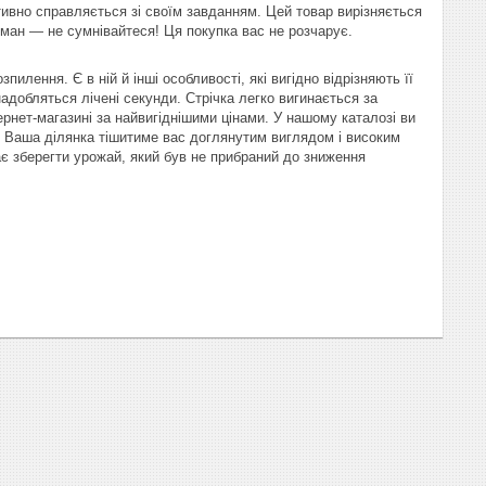
тивно справляється зі своїм завданням. Цей товар вирізняється
уман — не сумнівайтеся! Ця покупка вас не розчарує.
лення. Є в ній й інші особливості, які вигідно відрізняють її
надобляться лічені секунди. Стрічка легко вигинається за
рнет-магазині за найвигіднішими цінами. У нашому каталозі ви
і. Ваша ділянка тішитиме вас доглянутим виглядом і високим
є зберегти урожай, який був не прибраний до зниження