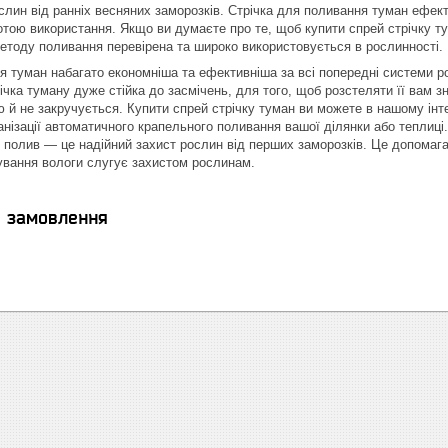
слин від ранніх весняних заморозків. Стрічка для поливання туман ефек
тотою використання. Якщо ви думаєте про те, щоб купити спрей стрічку т
етоду поливання перевірена та широко використовується в рослинності.
 туман набагато економніша та ефективніша за всі попередні системи розпи
ічка туману дуже стійка до засмічень, для того, щоб розстеляти її вам з
ю й не закручується. Купити спрей стрічку туман ви можете в нашому інте
анізації автоматичного крапельного поливання вашої ділянки або теплиц
полив — це надійний захист рослин від перших заморозків. Це допомага
ування вологи слугує захистом рослинам.
я замовлення