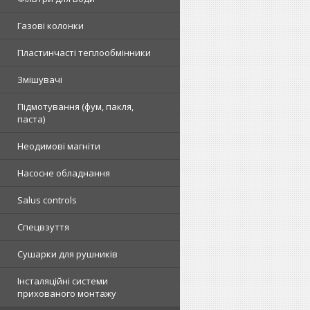
Газові колонки
Пластинчасті теплообмінники
Змішувачі
Підмотування (фум, пакля,
паста)
Неодимові магніти
Насосне обладнання
Salus controls
Спецвзуття
Сушарки для рушників
Інсталяційні системи
прихованого монтажу