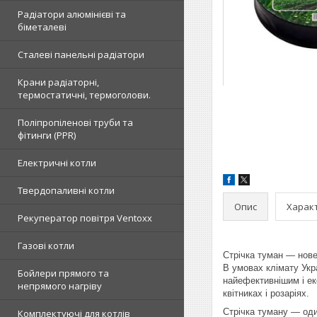
Радіатори алюмінієві та
біметалеві
Сталеві панельні радіатори
Крани радіаторні,
термостатичні, термоголови.
Поліпропіленові труби та
фітинги (PPR)
Електричні котли
Твердопаливні котли
Опис
Харак
Рекуператор повітря Ventoxx
Газові котли
Стрічка туман — нове
В умовах клімату Укр
Бойлери прямого та
найефективнішим і ек
непрямого нагріву
квітниках і розаріях.
Стрічка туману — один
Комплектуючі для котлів