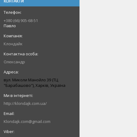
КОНТАКТИ
+380 (66) 905-68-51
Павло
Клондайк
Олександр
вул. Миколи Манойло 39 (ТЦ
"Барабашово"), Харків, Україна
http://klondajk.com.ua/
Klondajk.com@gmail.com