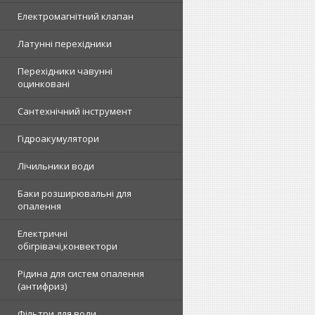
Електромагнітний клапан
Латунні перехідники
Перехідники чавунні
оцинковані
Сантехнічний інструмент
Гідроакумулятори
Лічильники води
Баки розширювальні для
опалення
Електричні
обігрівачі,конвектори
Рідина для систем опалення
(антифриз)
Фільтри для води