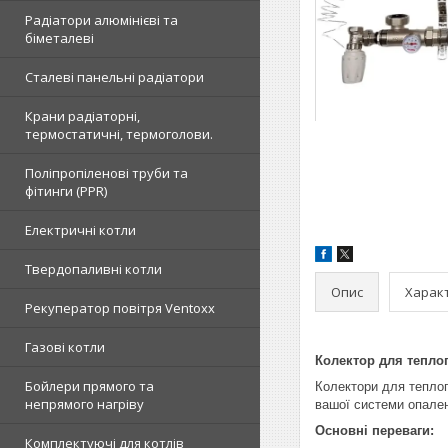
Радіатори алюмінієві та
біметалеві
Сталеві панельні радіатори
Крани радіаторні,
термостатичні, термоголови.
Поліпропіленові труби та
фітинги (PPR)
Електричні котли
Твердопаливні котли
Опис
Харак
Рекуператор повітря Ventoxx
Газові котли
Колектор для теплог
Бойлери прямого та
Колектори для теплог
непрямого нагріву
вашої системи опале
Основні переваги:
Комплектуючі для котлів