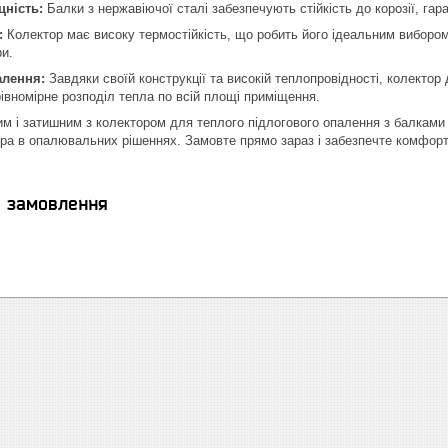
цність:
Балки з нержавіючої сталі забезпечують стійкість до корозії, га
:
Колектор має високу термостійкість, що робить його ідеальним вибором
и.
лення:
Завдяки своїй конструкції та високій теплопровідності, колектор
рівномірне розподіл тепла по всій площі приміщення.
им і затишним з колектором для теплого підлогового опалення з балками з
ера в опалювальних рішеннях. Замовте прямо зараз і забезпечте комфорт 
я замовлення