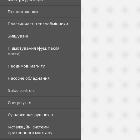
Газові колонки
Пластинчасті теплообмінники
Змішувачі
Підмотування (фум, пакля,
паста)
Неодимові магніти
Насосне обладнання
Salus controls
Спецвзуття
Сушарки для рушників
Інсталяційні системи
прихованого монтажу