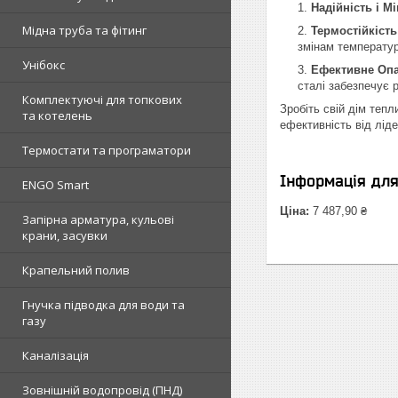
Надійність і Мі
Мідна труба та фітинг
Термостійкість
змінам температур
Унібокс
Ефективне Опа
сталі забезпечує 
Комплектуючі для топкових
Зробіть свій дім тепл
та котелень
ефективність від лід
Термостати та програматори
Інформація дл
ENGO Smart
Ціна:
7 487,90 ₴
Запірна арматура, кульові
крани, засувки
Крапельний полив
Гнучка підводка для води та
газу
Каналізація
Зовнішній водопровід (ПНД)