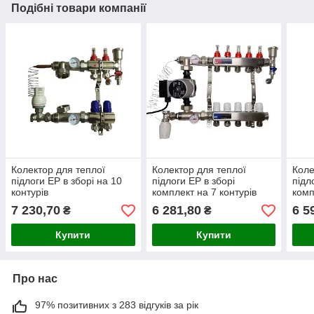
Подібні товари компанії
Колектор для теплої
Колектор для теплої
Коле
підлоги EP в зборі на 10
підлоги EP в зборі
підл
контурів
комплект на 7 контурів
комп
(нержавіюча сталь)
(нер
7 230,70
6 281,80
6 5
₴
₴
Купити
Купити
Про нас
97% позитивних з 283 відгуків за рік