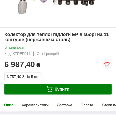
Колектор для теплої підлоги EP в зборі на 11
контурів (нержавіюча сталь)
В наявності
Код: КТПЕР011
Опт і роздріб
6 987,40
₴
6 757,40 ₴
від 5 шт.
Купити
Опис
Характеристики
Доставка
Оплата
Умови п