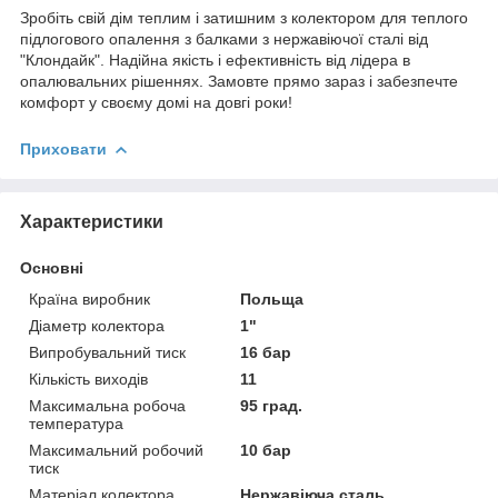
Зробіть свій дім теплим і затишним з колектором для теплого
підлогового опалення з балками з нержавіючої сталі від
"Клондайк". Надійна якість і ефективність від лідера в
опалювальних рішеннях. Замовте прямо зараз і забезпечте
комфорт у своєму домі на довгі роки!
Приховати
Характеристики
Основні
Країна виробник
Польща
Діаметр колектора
1"
Випробувальний тиск
16 бар
Кількість виходів
11
Максимальна робоча
95 град.
температура
Максимальний робочий
10 бар
тиск
Матеріал колектора
Нержавіюча сталь