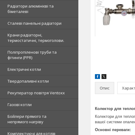
Радіатори алюмінієві та
біметалеві
Сталеві панельні радіатори
Крани радіаторні,
термостатичні, термоголови.
Поліпропіленові труби та
фітинги (PPR)
Електричні котли
Твердопаливні котли
Опис
Харак
Рекуператор повітря Ventoxx
Газові котли
Колектор для теплог
Бойлери прямого та
Колектори для теплог
непрямого нагріву
вашої системи опале
Основні переваги:
Комплектуючі для котлів