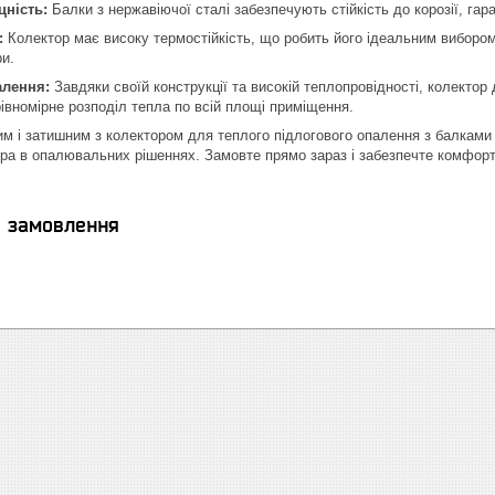
цність:
Балки з нержавіючої сталі забезпечують стійкість до корозії, га
:
Колектор має високу термостійкість, що робить його ідеальним вибором
и.
лення:
Завдяки своїй конструкції та високій теплопровідності, колектор
рівномірне розподіл тепла по всій площі приміщення.
им і затишним з колектором для теплого підлогового опалення з балками з
ера в опалювальних рішеннях. Замовте прямо зараз і забезпечте комфорт 
я замовлення