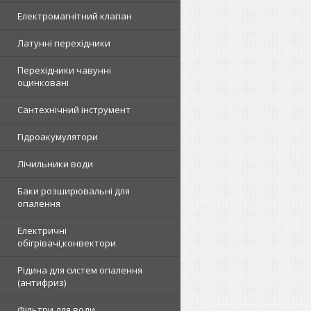
Електромагнітний клапан
Латунні перехідники
Перехідники чавунні
оцинковані
Сантехнічний інструмент
Гідроакумулятори
Лічильники води
Баки розширювальні для
опалення
Електричні
обігрівачі,конвектори
Рідина для систем опалення
(антифриз)
Фільтри для води