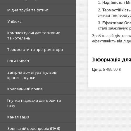
Надійність і Мі
Мідна труба та фітинг
Термостійкість
змінам температур
Унібокс
Ефективне Опа
сталі забезпечує 
Комплектуючі для топкових
Зробіть свій дім тепл
та котелень
ефективність від лід
Термостати та програматори
Інформація дл
ENGO Smart
Ціна:
5 498,80 ₴
Запірна арматура, кульові
крани, засувки
Крапельний полив
Гнучка підводка для води та
газу
Каналізація
Зовнішній водопровід (ПНД)