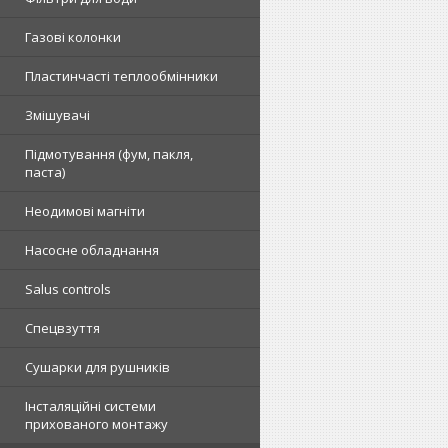
Газові колонки
Пластинчасті теплообмінники
Змішувачі
Підмотування (фум, пакля,
паста)
Неодимові магніти
Насосне обладнання
Salus controls
Спецвзуття
Сушарки для рушників
Інсталяційні системи
прихованого монтажу