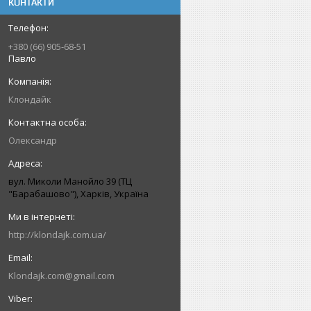
КОНТАКТИ
+380 (66) 905-68-51
Павло
Клондайк
Олександр
вул. Миколи Манойло 39 (ТЦ
"Барабашово"), Харків, Україна
http://klondajk.com.ua/
Klondajk.com@gmail.com