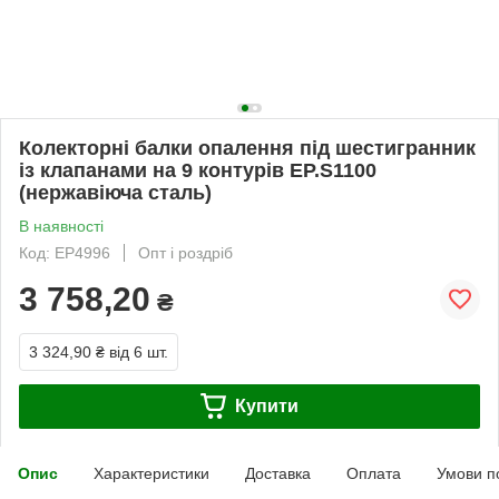
Колекторні балки опалення під шестигранник
із клапанами на 9 контурів EP.S1100
(нержавіюча сталь)
В наявності
Код: EP4996
Опт і роздріб
3 758,20
₴
3 324,90 ₴
від 6 шт.
Купити
Опис
Характеристики
Доставка
Оплата
Умови п