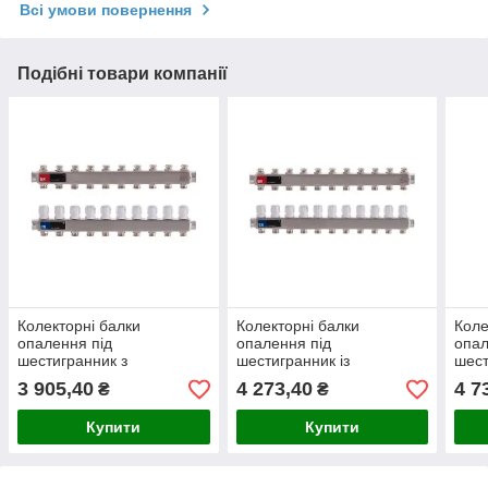
Всі умови повернення
Подібні товари компанії
Колекторні балки
Колекторні балки
Коле
опалення під
опалення під
опал
шестигранник з
шестигранник із
шест
клапанами на 10 контурів
клапанами на 11 контурів
клап
3 905,40
4 273,40
4 7
₴
₴
EP.S1100 (нержавіюча
EP.S1100 (нержавіюча
EP.S
сталь)
сталь)
стал
Купити
Купити