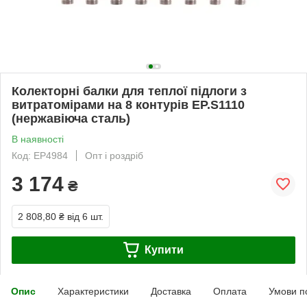
Колекторні балки для теплої підлоги з
витратомірами на 8 контурів EP.S1110
(нержавіюча сталь)
В наявності
Код: EP4984
Опт і роздріб
3 174
₴
2 808,80 ₴
від 6 шт.
Купити
Опис
Характеристики
Доставка
Оплата
Умови п