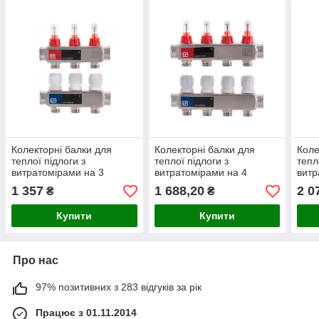
Колекторні балки для
Колекторні балки для
Коле
теплої підлоги з
теплої підлоги з
тепл
витратомірами на 3
витратомірами на 4
витр
контури EP.S1110
контури EP.S1110
конт
1 357
1 688,20
2 0
₴
₴
(нержавіюча сталь)
(нержавіюча сталь)
(нер
Купити
Купити
Про нас
97% позитивних з 283 відгуків за рік
Працює з 01.11.2014