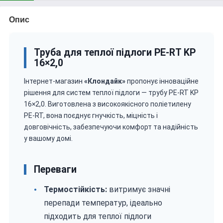
Опис
Труба для теплої підлоги PE-RT KP
16×2,0
Інтернет-магазин
«Клондайк»
пропонує інноваційне
рішення для систем теплої підлоги — трубу PE-RT KP
16×2,0. Виготовлена з високоякісного поліетилену
PE-RT, вона поєднує гнучкість, міцність і
довговічність, забезпечуючи комфорт та надійність
у вашому домі.
Переваги
Термостійкість:
витримує значні
перепади температур, ідеально
підходить для теплої підлоги