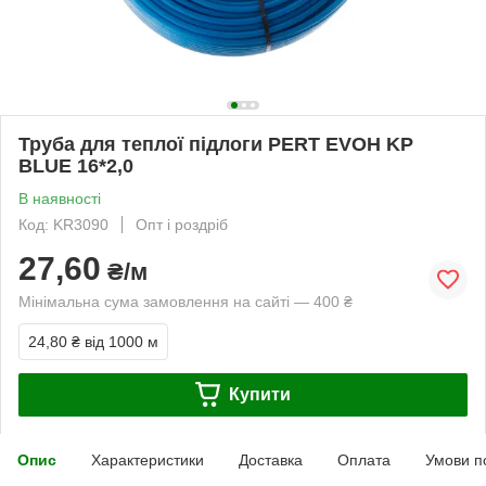
Труба для теплої підлоги PERT EVOH KP
BLUE 16*2,0
В наявності
Код: KR3090
Опт і роздріб
27,60
₴/м
Мінімальна сума замовлення на сайті — 400 ₴
24,80 ₴
від 1000 м
Купити
Опис
Характеристики
Доставка
Оплата
Умови п