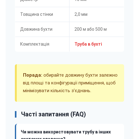
Товщина стінки
2,0 мм
Довжина бухти
200 м або 500 м
Комплектація
Труба в бухті
Порада:
обирайте довжину бухти залежно
від площі та конфігурації приміщення, щоб
мінімізувати кількість з’єднань.
Часті запитання (FAQ)
Чи можна використовувати трубу в інших
системах опалення?