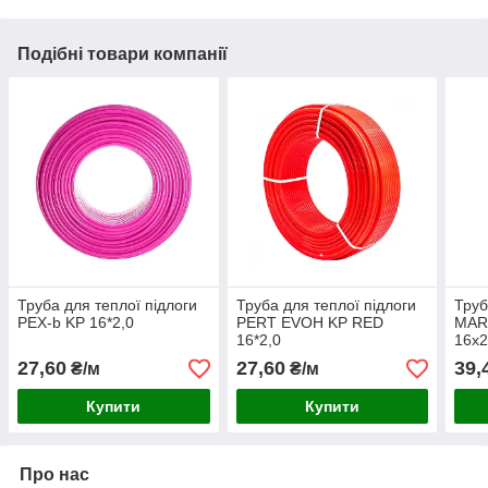
Подібні товари компанії
Труба для теплої підлоги
Труба для теплої підлоги
Труб
PEX-b KP 16*2,0
PERT EVOH KP RED
MAR
16*2,0
16x2
бар'
27,60
27,60
39,
₴/м
₴/м
Купити
Купити
Про нас