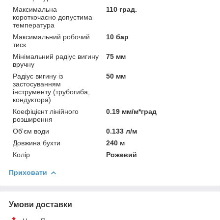
Максимальна
110 град.
короткочасно допустима
температура
Максимальний робочий
10 бар
тиск
Мінімальний радіус вигину
75 мм
вручну
Радіус вигину із
50 мм
застосуванням
інструменту (трубогиба,
кондуктора)
Коефіцієнт лінійного
0.19 мм/м*град
розширення
Об'єм води
0.133 л/м
Довжина бухти
240 м
Колір
Рожевий
Приховати
Умови доставки