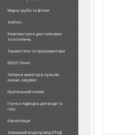
Мідна труба та фітинг
Унібокс
Комплектуючі для топкових
та котелень
Термостати та програматори
ENGO Smart
Запірна арматура, кульові
крани, засувки
Крапельний полив
Гнучка підводка для води та
газу
Каналізація
Зовнішній водопровід (ПНД)