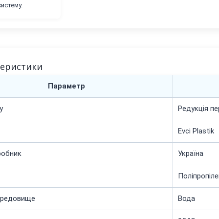
систему.
теристики
Параметр
у
Редукція пе
Evci Plastik
робник
Україна
Поліпропіле
ередовище
Вода