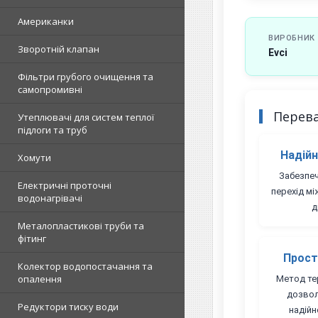
Американки
ВИРОБНИК
Зворотній клапан
Evci
Фільтри грубого очищення та
самопромивні
Перев
Утеплювачі для систем теплої
підлоги та труб
Надійн
Хомути
Забезпе
Електричні проточні
перехід мі
водонагрівачі
д
Металопластикові труби та
фітинг
Прост
Колектор водопостачання та
опалення
Метод т
дозвол
Редуктори тиску води
надій