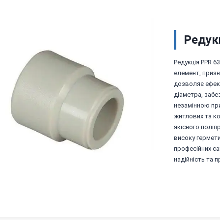
Редук
Редукція PPR 6
елемент, призн
дозволяє ефект
діаметра, забе
незамінною пр
житлових та к
якісного поліп
високу гермети
професійних са
надійність та 