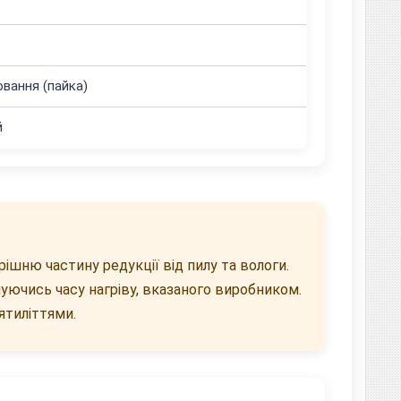
вання (пайка)
й
ішню частину редукції від пилу та вологи.
уючись часу нагріву, вказаного виробником.
ятиліттями.