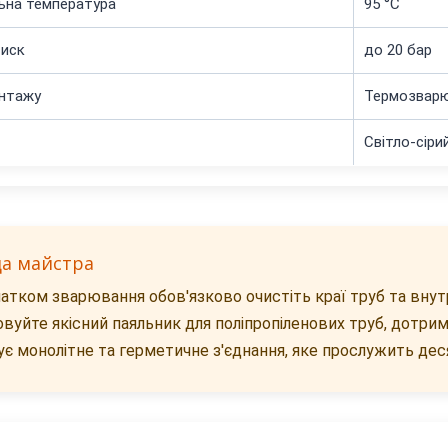
ьна температура
95 °C
тиск
до 20 бар
нтажу
Термозварю
Світло-сіри
да майстра
атком зварювання обов'язково очистіть краї труб та внутр
вуйте якісний паяльник для поліпропіленових труб, дотрим
ує монолітне та герметичне з'єднання, яке прослужить дес