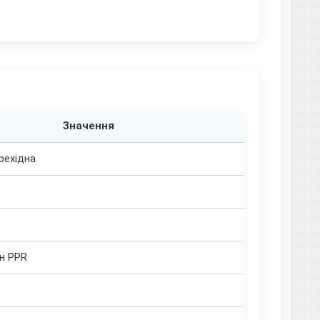
Значення
рехідна
н PPR