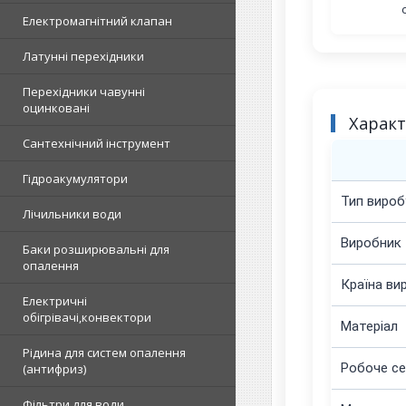
Електромагнітний клапан
Латунні перехідники
Перехідники чавунні
оцинковані
Харак
Сантехнічний інструмент
Гідроакумулятори
Тип вироб
Лічильники води
Виробник
Баки розширювальні для
опалення
Країна ви
Електричні
обігрівачі,конвектори
Матеріал
Рідина для систем опалення
Робоче с
(антифриз)
Фільтри для води