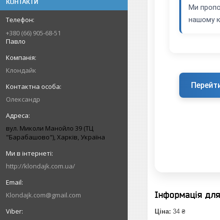
КОНТАКТИ
Ми пропо
нашому к
+380 (66) 905-68-51
Павло
Клондайк
Перейт
Олександр
вул. Миколи Манойло 39 (ТЦ
"Барабашово"), Харків, Україна
http://klondajk.com.ua/
Інформація дл
Klondajk.com@gmail.com
Ціна:
34 ₴