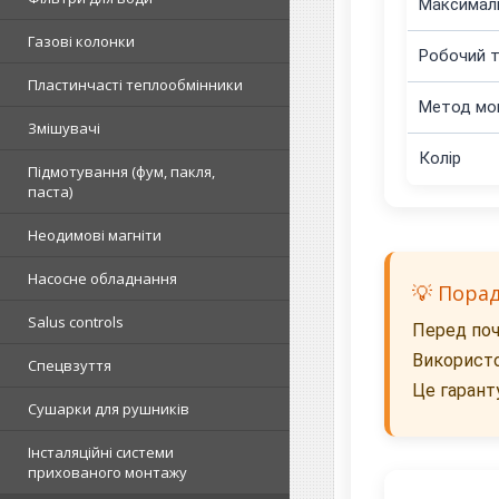
Максимал
Газові колонки
Робочий 
Пластинчасті теплообмінники
Метод мо
Змішувачі
Колір
Підмотування (фум, пакля,
паста)
Неодимові магніти
Насосне обладнання
💡 Пора
Salus controls
Перед поч
Використо
Спецвзуття
Це гарант
Сушарки для рушників
Інсталяційні системи
прихованого монтажу