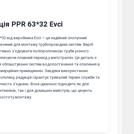
ція PPR 63*32 Evci
3*32 від виробника Evci — це надійний сполучний
ачений для монтажу трубопровідних систем. Виріб
ивно з'єднувати поліпропіленові труби різного
зпечуючи плавний перехід у магістралях. Ця деталь є
и облаштуванні систем водопостачання та опалення в
омерційних приміщеннях. Завдяки використанню
ропілену, редукція гарантує тривалий термін служби та
чність з'єднань. Вона ідеально підходить як для
нтехніків, так і для домашніх майстрів, що цінують
простоту монтажу.