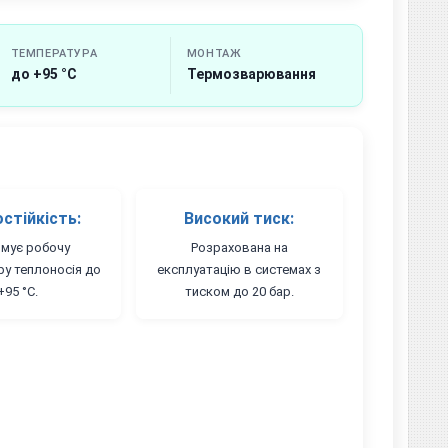
ТЕМПЕРАТУРА
МОНТАЖ
до +95 °C
Термозварювання
стійкість:
Високий тиск:
мує робочу
Розрахована на
ру теплоносія до
експлуатацію в системах з
+95 °C.
тиском до 20 бар.