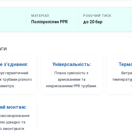
МАТЕРІАЛ
РОБОЧИЙ ТИСК
Поліпропілен PPR
до 20 бар
аги
е з'єднання:
Універсальність:
Термо
чує герметичний
Повна сумісність з
Витри
ж трубами різного
армованими та
температу
іаметра.
неармованими PPR трубами.
ий монтаж:
ермозварювання
яє швидко та
но змонтувати