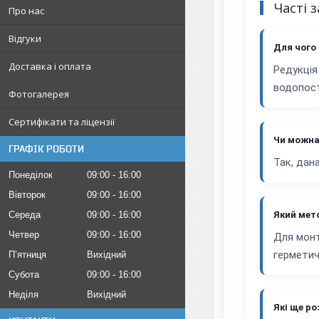
Часті 
Про нас
Відгуки
Для чого
Доставка і оплата
Редукція
водопост
Фотогалерея
Сертифікати та ліцензії
Чи можна
ГРАФІК РОБОТИ
Так, дан
Понеділок
09:00
16:00
Вівторок
09:00
16:00
Середа
09:00
16:00
Який мет
Четвер
09:00
16:00
Для монт
герметич
Пʼятниця
Вихідний
Субота
09:00
16:00
Неділя
Вихідний
Які ще ро