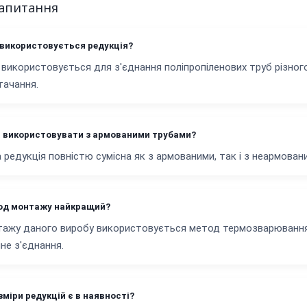
запитання
 використовується редукція?
 використовується для з'єднання поліпропіленових труб різног
ачання.
 використовувати з армованими трубами?
а редукція повністю сумісна як з армованими, так і з неармова
од монтажу найкращий?
ажу даного виробу використовується метод термозварювання 
не з'єднання.
зміри редукцій є в наявності?