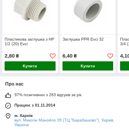
Пластикова заглушка з НР
Заглушка PPR Evci 32
Плас
1/2 (20) Evci
3/4 
2,80
6,40
4,1
₴
₴
Купити
Купити
Про нас
97% позитивних з 283 відгуків за рік
Працює з 01.11.2014
м. Харків
вул. Миколи Манойло 39 (ТЦ "Барабашово"), Харків,
Україна