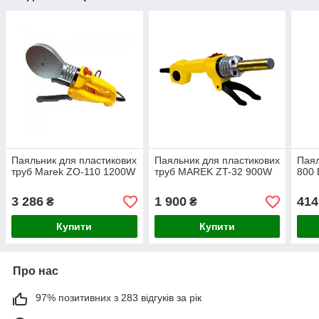
Паяльник для пластикових
Паяльник для пластикових
Паял
труб Marek ZO-110 1200W
труб MAREK ZT-32 900W
800 
3 286
1 900
414
₴
₴
Купити
Купити
Про нас
97% позитивних з 283 відгуків за рік