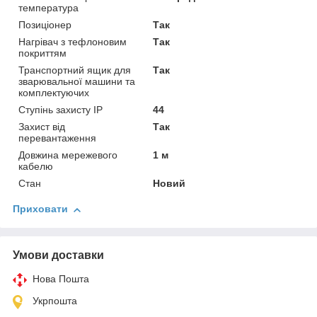
температура
Позиціонер
Так
Нагрівач з тефлоновим
Так
покриттям
Транспортний ящик для
Так
зварювальної машини та
комплектуючих
Ступінь захисту IP
44
Захист від
Так
перевантаження
Довжина мережевого
1 м
кабелю
Стан
Новий
Приховати
Умови доставки
Нова Пошта
Укрпошта