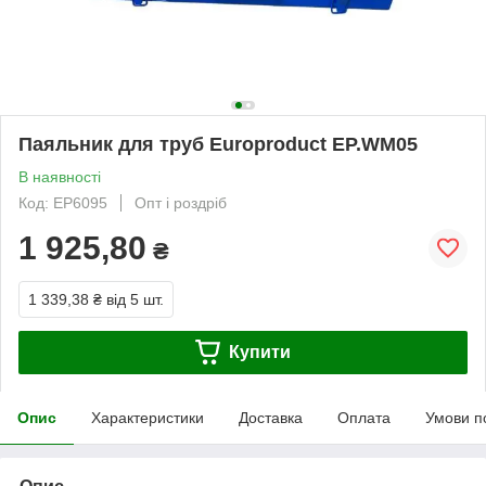
Паяльник для труб Europroduct EP.WM05
В наявності
Код: EP6095
Опт і роздріб
1 925,80
₴
1 339,38 ₴
від 5 шт.
Купити
Опис
Характеристики
Доставка
Оплата
Умови п