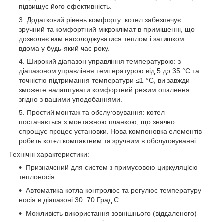
підвищує його ефективність.
Додатковий рівень комфорту: котел забезпечує
зручний та комфортний мікроклімат в приміщенні, що
дозволяє вам насолоджуватися теплом і затишком
вдома у будь-який час року.
Широкий діапазон управління температурою: з
діапазоном управління температурою від 5 до 35 °C та
точністю підтримання температури ≤1 °C, ви завжди
зможете налаштувати комфортний режим опалення
згідно з вашими уподобаннями.
Простий монтаж та обслуговування: котел
постачається з монтажною планкою, що значно
спрощує процес установки. Нова компоновка елементів
робить котел компактним та зручним в обслуговуванні.
Технічні характеристики:
Призначений для систем з примусовою циркуляцією
теплоносія.
Автоматика котла контролює та регулює температуру
носія в діапазоні 30..70 Град С.
Можливість використання зовнішнього (віддаленого)