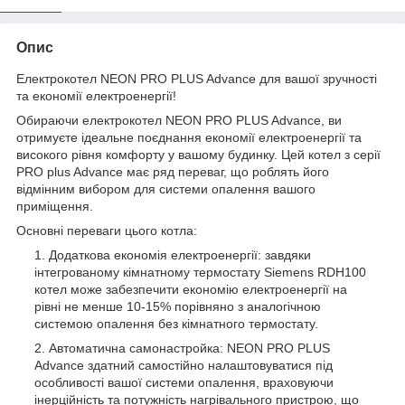
Опис
Електрокотел NEON PRO PLUS Advance для вашої зручності
та економії електроенергії!
Обираючи електрокотел NEON PRO PLUS Advance, ви
отримуєте ідеальне поєднання економії електроенергії та
високого рівня комфорту у вашому будинку. Цей котел з серії
PRO plus Advance має ряд переваг, що роблять його
відмінним вибором для системи опалення вашого
приміщення.
Основні переваги цього котла:
Додаткова економія електроенергії: завдяки
інтегрованому кімнатному термостату Siemens RDH100
котел може забезпечити економію електроенергії на
рівні не менше 10-15% порівняно з аналогічною
системою опалення без кімнатного термостату.
Автоматична самонастройка: NEON PRO PLUS
Advance здатний самостійно налаштовуватися під
особливості вашої системи опалення, враховуючи
інерційність та потужність нагрівального пристрою, що