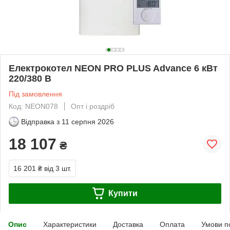
Електрокотел NEON PRO PLUS Advance 6 кВт
220/380 В
Під замовлення
Код: NEON078
Опт і роздріб
Відправка з
11 серпня 2026
18 107
₴
16 201 ₴
від 3 шт.
Купити
Опис
Характеристики
Доставка
Оплата
Умови п