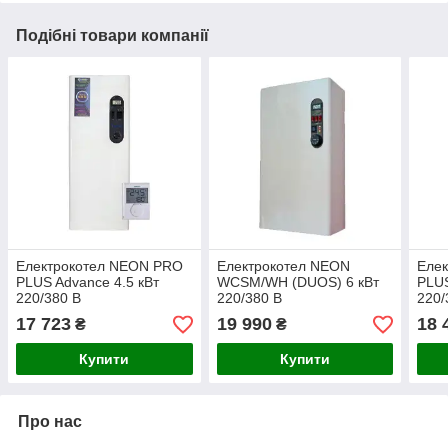
Подібні товари компанії
Електрокотел NEON PRO
Електрокотел NEON
Еле
PLUS Advance 4.5 кВт
WCSM/WH (DUOS) 6 кВт
PLUS
220/380 В
220/380 В
220/
17 723
19 990
18 
₴
₴
Купити
Купити
Про нас