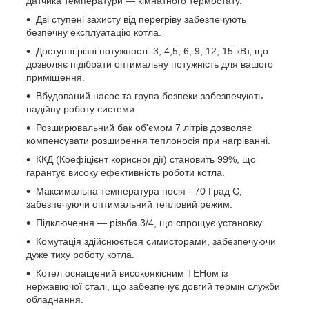
датчика температури — кімнатного термостату.
Дві ступені захисту від перегріву забезпечують
безпечну експлуатацію котла.
Доступні різні потужності: 3, 4,5, 6, 9, 12, 15 кВт, що
дозволяє підібрати оптимальну потужність для вашого
приміщення.
Вбудований насос та група безпеки забезпечують
надійну роботу системи.
Розширювальний бак об'ємом 7 літрів дозволяє
компенсувати розширення теплоносія при нагріванні.
ККД (Коефіцієнт корисної дії) становить 99%, що
гарантує високу ефективність роботи котла.
Максимальна температура носія - 70 Град С,
забезпечуючи оптимальний тепловий режим.
Підключення — різьба 3/4, що спрощує установку.
Комутація здійснюється симисторами, забезпечуючи
дуже тиху роботу котла.
Котел оснащений високоякісним ТЕНом із
нержавіючої сталі, що забезпечує довгий термін служби
обладнання.