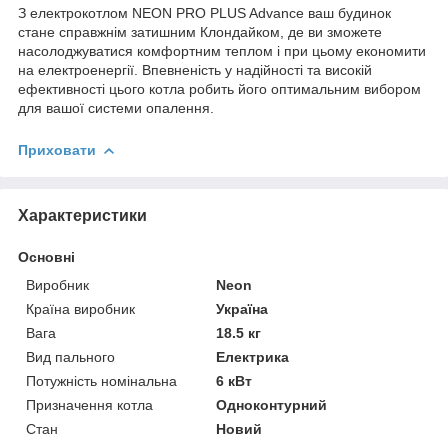
З електрокотлом NEON PRO PLUS Advance ваш будинок
стане справжнім затишним Клондайком, де ви зможете
насолоджуватися комфортним теплом і при цьому економити
на електроенергії. Впевненість у надійності та високій
ефективності цього котла робить його оптимальним вибором
для вашої системи опалення.
Приховати
Характеристики
Основні
Виробник
Neon
Країна виробник
Україна
Вага
18.5 кг
Вид пального
Електрика
Потужність номінальна
6 кВт
Призначення котла
Одноконтурний
Стан
Новий