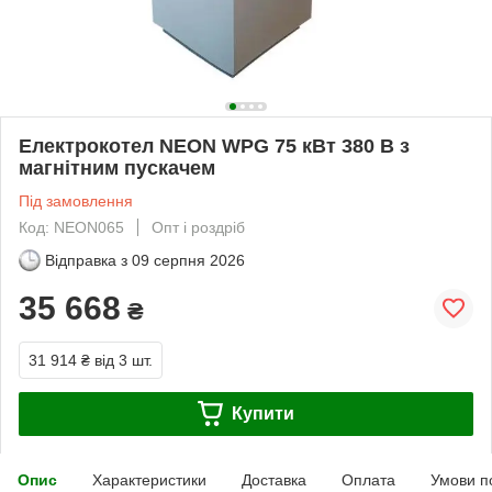
Електрокотел NEON WPG 75 кВт 380 В з
магнітним пускачем
Під замовлення
Код: NEON065
Опт і роздріб
Відправка з
09 серпня 2026
35 668
₴
31 914 ₴
від 3 шт.
Купити
Опис
Характеристики
Доставка
Оплата
Умови п