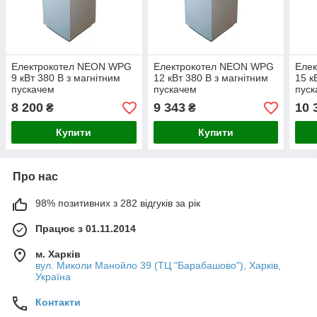
Електрокотел NEON WPG
Електрокотел NEON WPG
Еле
9 кВт 380 В з магнітним
12 кВт 380 В з магнітним
15 к
пускачем
пускачем
пуск
8 200
9 343
10 
₴
₴
Купити
Купити
Про нас
98% позитивних з 282 відгуків за рік
Працює з 01.11.2014
м. Харків
вул. Миколи Манойло 39 (ТЦ "Барабашово"), Харків,
Україна
Контакти