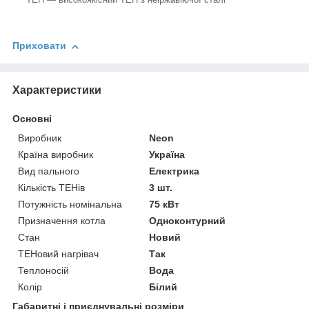
Приховати
Характеристики
Основні
Виробник
Neon
Країна виробник
Україна
Вид пального
Електрика
Кількість ТЕНів
3 шт.
Потужність номінальна
75 кВт
Призначення котла
Одноконтурний
Стан
Новий
ТЕНовий нагрівач
Так
Теплоносій
Вода
Колір
Білий
Габаритні і приєднувальні розміри