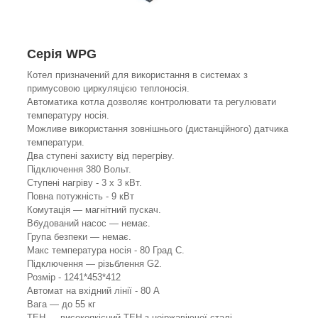
Серія WPG
Котел призначений для використання в системах з
примусовою циркуляцією теплоносія.
Автоматика котла дозволяє контролювати та регулювати
температуру носія.
Можливе використання зовнішнього (дистанційного) датчика
температури.
Два ступені захисту від перегріву.
Підключення 380 Вольт.
Ступені нагріву - 3 х 3 кВт.
Повна потужність - 9 кВт
Комутація — магнітний пускач.
Вбудований насос — немає.
Група безпеки — немає.
Макс температура носія - 80 Град С.
Підключення — різьблення G2.
Розмір - 1241*453*412
Автомат на вхідний лінії - 80 А
Вага — до 55 кг
ТЕН — високоякісний ТЕН з неіржавіючої сталі