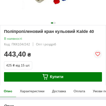
Поліпропіленовий кран кульовий Kalde 40
В наявності
Код: ПКК104/242
Опт і роздріб
443,40
₴
425 ₴
від 15 шт.
Купити
Опис
Характеристики
Доставка
Оплата
Умови п