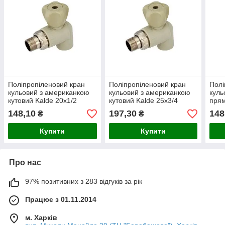
Поліпропіленовий кран
Поліпропіленовий кран
Полі
кульовий з американкою
кульовий з американкою
куль
кутовий Kalde 20х1/2
кутовий Kalde 25х3/4
прям
148,10
197,30
148
₴
₴
Купити
Купити
Про нас
97% позитивних з 283 відгуків за рік
Працює з 01.11.2014
м. Харків