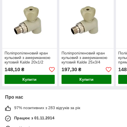
Поліпропіленовий кран
Поліпропіленовий кран
Полі
кульовий з американкою
кульовий з американкою
куль
кутовий Kalde 20х1/2
кутовий Kalde 25х3/4
прям
148,10
197,30
148
₴
₴
Купити
Купити
Про нас
97% позитивних з 283 відгуків за рік
Працює з 01.11.2014