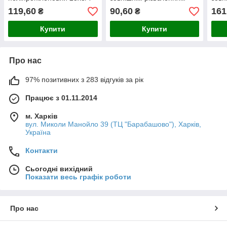
F KP
Kalde 20х1/2
Kald
119,60
90,60
161
₴
₴
Купити
Купити
Про нас
97% позитивних з 283 відгуків за рік
Працює з 01.11.2014
м. Харків
вул. Миколи Манойло 39 (ТЦ "Барабашово"), Харків,
Україна
Контакти
Сьогодні вихідний
Показати весь графік роботи
Про нас