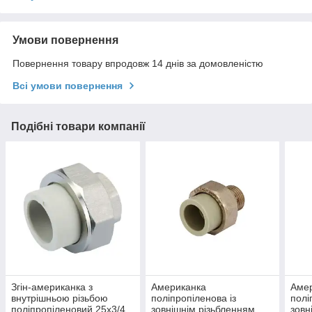
Умови повернення
Повернення товару впродовж 14 днів за домовленістю
Всі умови повернення
Подібні товари компанії
Згін-американка з
Американка
Аме
внутрішньою різьбою
поліпропіленова із
полі
поліпропіленовий 25x3/4
зовнішнім різьбленням
зовн