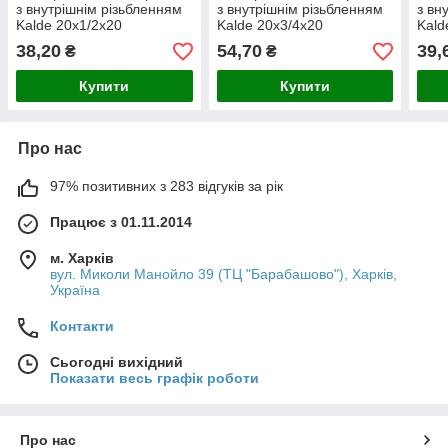
з внутрішнім різьбленням
з внутрішнім різьбленням
з вн
Kalde 20х1/2х20
Kalde 20х3/4х20
Kald
38,20
54,70
39,
₴
₴
Купити
Купити
Про нас
97% позитивних з 283 відгуків за рік
Працює з 01.11.2014
м. Харків
вул. Миколи Манойло 39 (ТЦ "Барабашово"), Харків,
Україна
Контакти
Сьогодні вихідний
Показати весь графік роботи
Про нас