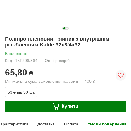
Поліпропіленовий трійник з внутрішнім
різьбленням Kalde 32х3/4х32
В наявності
Код: ПКТ206/364
Опт і роздріб
65,80
₴
Мінімальна сума замовлення на сайті — 400 ₴
63 ₴
від 30 шт.
Купити
арактеристики
Доставка
Оплата
Умови повернення