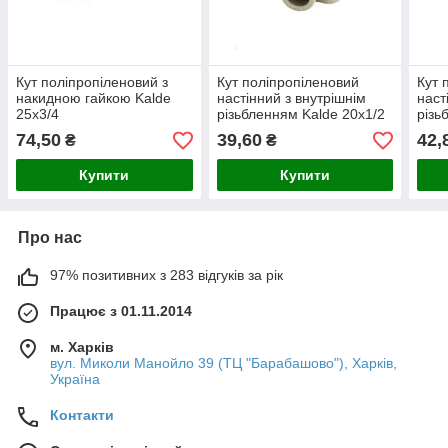
Кут поліпропіленовий з
Кут поліпропіленовий
Кут 
накидною гайкою Kalde
настінний з внутрішнім
наст
25х3/4
різьбленням Kalde 20х1/2
різь
74,50
39,60
42,
₴
₴
Купити
Купити
Про нас
97% позитивних з 283 відгуків за рік
Працює з 01.11.2014
м. Харків
вул. Миколи Манойло 39 (ТЦ "Барабашово"), Харків,
Україна
Контакти