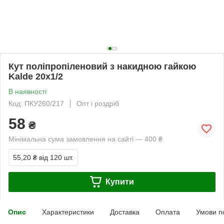
Кут поліпропіленовий з накидною гайкою
Kalde 20х1/2
В наявності
Код: ПКУ260/217
Опт і роздріб
58
₴
Мінімальна сума замовлення на сайті — 400 ₴
55,20 ₴
від 120 шт.
Купити
Опис
Характеристики
Доставка
Оплата
Умови п