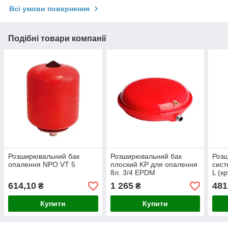
Всі умови повернення
Подібні товари компанії
Розширювальний бак
Розширювальний бак
Розш
опалення NPO VT 5
плоский KP для опалення
сист
8л. 3/4 EPDM
L (к
614,10
1 265
481
₴
₴
Купити
Купити