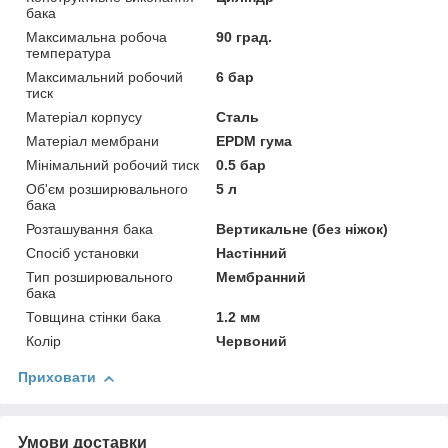
бака
Максимальна робоча
90 град.
температура
Максимальний робочий
6 бар
тиск
Матеріал корпусу
Сталь
Матеріал мембрани
EPDM гума
Мінімальний робочий тиск
0.5 бар
Об'єм розширювального
5 л
бака
Розташування бака
Вертикальне (без ніжок)
Спосіб установки
Настінний
Тип розширювального
Мембранний
бака
Товщина стінки бака
1.2 мм
Колір
Червоний
Приховати
Умови доставки