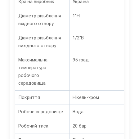
Країна виробник
Україна
Діаметр різьблення
1"Н
вхідного отвору
Діаметр різьблення
1/2"В
вихідного отвору
Максимальна
95 град.
температура
робочого
середовища
Покриття
Нікель-хром
Робоче середовище
Вода
Робочий тиск
20 бар