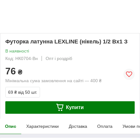
Футорка латунна LEXLINE (нікель) 1/2 Вх1 З
В наявності
Код: НК0704-Вн
Опт і роздріб
76
₴
Мінімальна сума замовлення на сайті — 400 ₴
69 ₴
від 50 шт.
Купити
Опис
Характеристики
Доставка
Оплата
Умови п