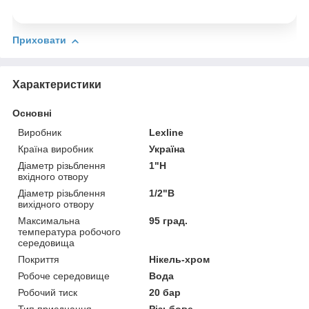
Приховати
Характеристики
Основні
Виробник
Lexline
Країна виробник
Україна
Діаметр різьблення
1"Н
вхідного отвору
Діаметр різьблення
1/2"В
вихідного отвору
Максимальна
95 град.
температура робочого
середовища
Покриття
Нікель-хром
Робоче середовище
Вода
Робочий тиск
20 бар