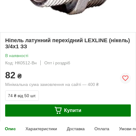
Ніпель латунний перехідний LEXLINE (нікель)
3/4х1 ЗЗ
В наявності
Код: НК0512-Вн
Опт і роздріб
82
₴
Мінімальна сума замовлення на сайті — 400 ₴
74 ₴
від 50 шт.
Купити
Опис
Характеристики
Доставка
Оплата
Умови п