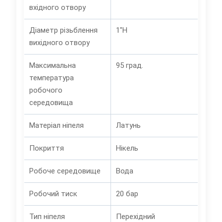
вхідного отвору
Діаметр різьблення
1"Н
вихідного отвору
Максимальна
95 град.
температура
робочого
середовища
Матеріал ніпеля
Латунь
Покриття
Нікель
Робоче середовище
Вода
Робочий тиск
20 бар
Тип ніпеля
Перехідний