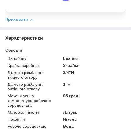
Приховати
Характеристики
Основні
Виробник
Lexline
Країна виробник
Україна
Діаметр різьблення
3/4"Н
вхідного отвору
Діаметр різьблення
1"Н
вихідного отвору
Максимальна
95 град.
температура робочого
середовища
Матеріал ніпеля
Латунь
Покриття
Нікель
Робоче середовище
Вода