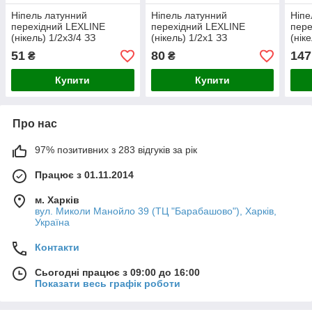
Ніпель латунний
Ніпель латунний
Ніпе
перехідний LEXLINE
перехідний LEXLINE
пере
(нікель) 1/2х3/4 ЗЗ
(нікель) 1/2х1 ЗЗ
(нік
51
80
147
₴
₴
Купити
Купити
Про нас
97% позитивних з 283 відгуків за рік
Працює з 01.11.2014
м. Харків
вул. Миколи Манойло 39 (ТЦ "Барабашово"), Харків,
Україна
Контакти
Сьогодні працює з 09:00 до 16:00
Показати весь графік роботи