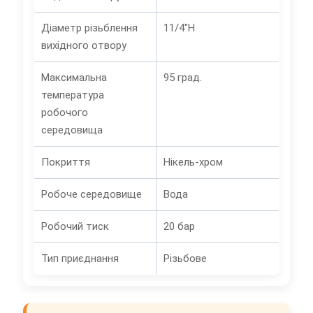
Діаметр різьблення
11/4"Н
вихідного отвору
Максимальна
95 град.
температура
робочого
середовища
Покриття
Нікель-хром
Робоче середовище
Вода
Робочий тиск
20 бар
Тип приєднання
Різьбове