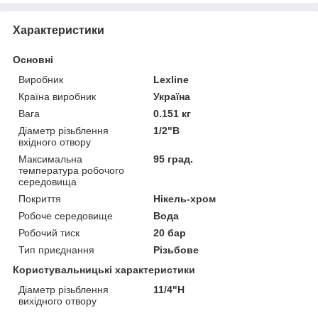
Характеристики
Основні
Виробник
Lexline
Країна виробник
Україна
Вага
0.151 кг
Діаметр різьблення
1/2"В
вхідного отвору
Максимальна
95 град.
температура робочого
середовища
Покриття
Нікель-хром
Робоче середовище
Вода
Робочий тиск
20 бар
Тип приєднання
Різьбове
Користувальницькі характеристики
Діаметр різьблення
11/4"Н
вихідного отвору