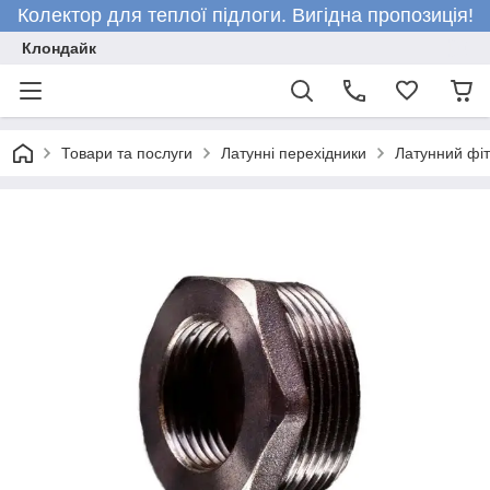
Колектор для теплої підлоги. Вигідна пропозиція!
Клондайк
Товари та послуги
Латунні перехідники
Латунний фіті