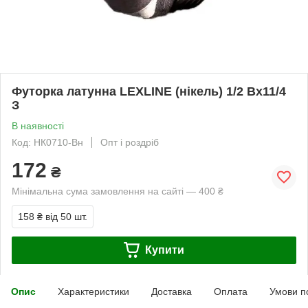
Футорка латунна LEXLINE (нікель) 1/2 Вх11/4
З
В наявності
Код: НК0710-Вн
Опт і роздріб
172
₴
Мінімальна сума замовлення на сайті — 400 ₴
158 ₴
від 50 шт.
Купити
Опис
Характеристики
Доставка
Оплата
Умови п