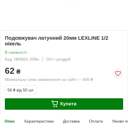
Подовжувач латунний 20мм LEXLINE 1/2
нікель
В наявності
Код: НК0601-20Вн
Опт і роздріб
62
₴
Мінімальна сума замовлення на сайті — 400 ₴
56 ₴
від 50 шт.
Купити
Опис
Характеристики
Доставка
Оплата
Умови п