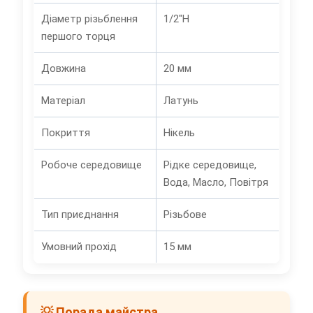
Діаметр різьблення
1/2"Н
першого торця
Довжина
20 мм
Матеріал
Латунь
Покриття
Нікель
Робоче середовище
Рідке середовище,
Вода, Масло, Повітря
Тип приєднання
Різьбове
Умовний прохід
15 мм
💡 Порада майстра