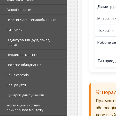
Діаметр р
Газові колонки
Матеріал 
Пластинчасті теплообмінники
Змішувачі
Покриття
Підмотування (фум, пакля,
Робоче с
паста)
Неодимові магніти
Тип приєд
Насосне обладнання
Salus controls
Спецвзуття
💡 Пора
Сушарки для рушників
При монта
Інсталяційні системи
або спеці
прихованого монтажу
перетягуй