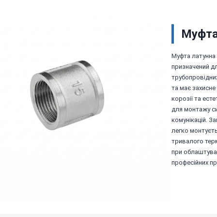
Муфта 
Муфта латунна 
призначений дл
трубопровідних
та має захисне
корозії та ест
для монтажу си
комунікацій. З
легко монтуєть
тривалого терм
при облаштуванн
професійних пр