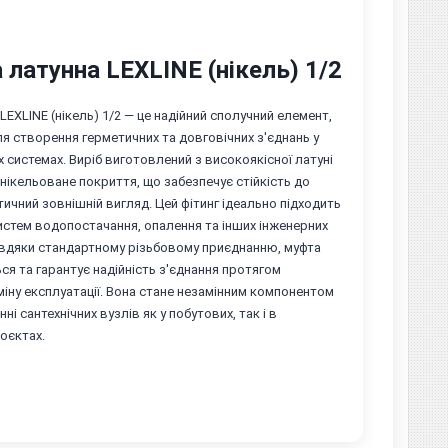
латунна LEXLINE (нікель) 1/2
LEXLINE (нікель) 1/2 — це надійний сполучний елемент,
я створення герметичних та довговічних з'єднань у
 системах. Виріб виготовлений з високоякісної латуні
 нікельоване покриття, що забезпечує стійкість до
етичний зовнішній вигляд. Цей фітинг ідеально підходить
стем водопостачання, опалення та інших інженерних
авдяки стандартному різьбовому приєднанню, муфта
ся та гарантує надійність з'єднання протягом
іну експлуатації. Вона стане незамінним компонентом
і сантехнічних вузлів як у побутових, так і в
оєктах.