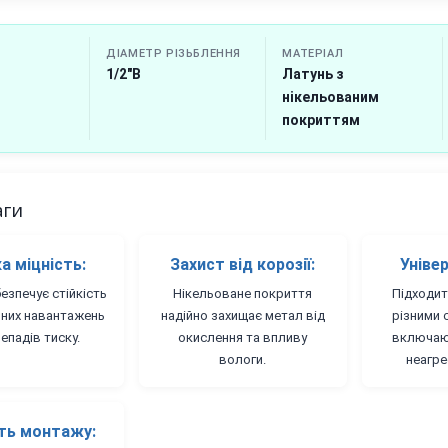
ДІАМЕТР РІЗЬБЛЕННЯ
МАТЕРІАЛ
1/2"В
Латунь з
нікельованим
покриттям
аги
а міцність:
Захист від корозії:
Уніве
езпечує стійкість
Нікельоване покриття
Підходит
чних навантажень
надійно захищає метал від
різними 
епадів тиску.
окислення та впливу
включаюч
вологи.
неагре
ть монтажу: