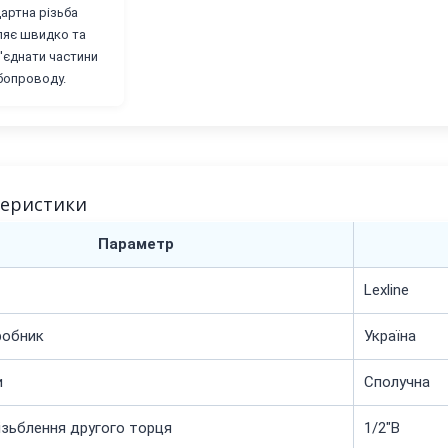
артна різьба
яє швидко та
з'єднати частини
бопроводу.
теристики
Параметр
Lexline
робник
Україна
и
Сполучна
ізьблення другого торця
1/2"В