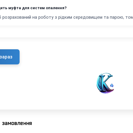
дить муфта для систем опалення?
іб розрахований на роботу з рідким середовищем та парою, том
зараз
я замовлення