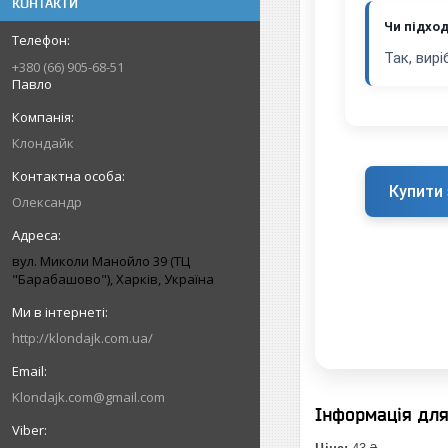
КОНТАКТИ
Чи підхо
Так, вир
+380 (66) 905-68-51
Павло
Клондайк
Купити 
Олександр
вул. Миколи Манойло 39 (ТЦ
"Барабашово"), Харків, Україна
http://klondajk.com.ua/
Klondajk.com@gmail.com
Інформація дл