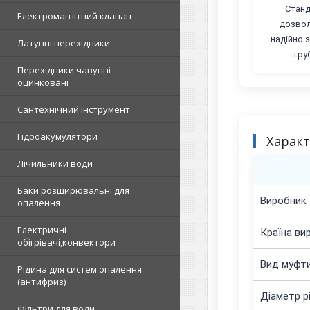
Станд
Електромагнітний клапан
дозвол
надійно 
Латунні перехідники
тру
Перехідники чавунні
оцинковані
Сантехнічний інструмент
Гідроакумулятори
Харак
Лічильники води
Баки розширювальні для
Виробник
опалення
Електричні
Країна ви
обігрівачі,конвектори
Вид муфт
Рідина для систем опалення
(антифриз)
Діаметр р
Фільтри для води