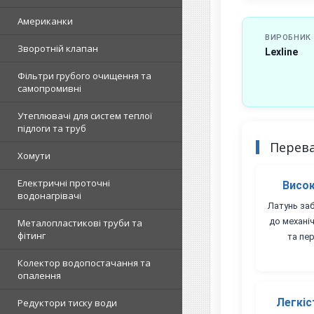
Американки
ВИРОБНИК
Зворотній клапан
Lexline
Фільтри грубого очищення та
самопромивні
Утеплювачі для систем теплої
підлоги та труб
Перев
Хомути
Електричні проточні
Висок
водонагрівачі
Латунь заб
до механі
Металопластикові труби та
фітинг
та пер
Колектор водопостачання та
опалення
Легкіс
Редуктори тиску води