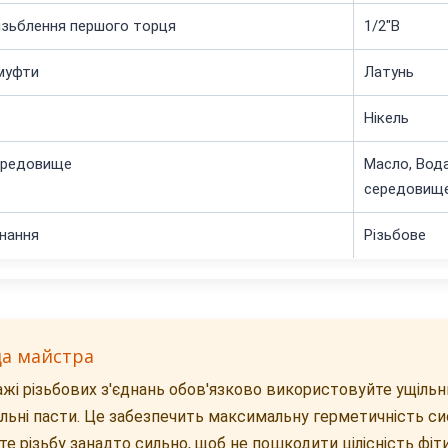
ізьблення першого торця
1/2"В
муфти
Латунь
Нікель
ередовище
Масло, Вода
середовище
нання
Різьбове
да майстра
жі різьбових з'єднань обов'язково використовуйте ущільнюв
альні пасти. Це забезпечить максимальну герметичність си
те різьбу занадто сильно, щоб не пошкодити цілісність фіти