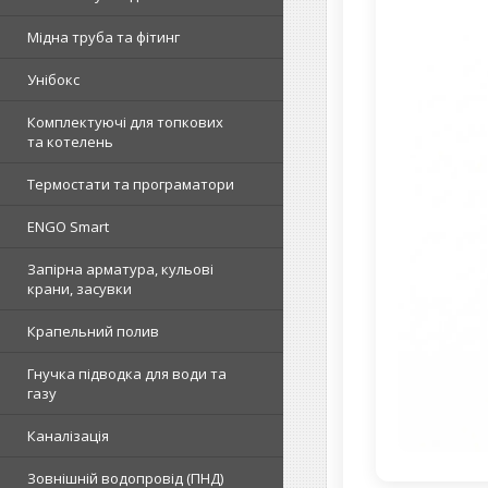
Мідна труба та фітинг
Унібокс
Комплектуючі для топкових
та котелень
Термостати та програматори
ENGO Smart
Запірна арматура, кульові
крани, засувки
Крапельний полив
Гнучка підводка для води та
газу
Каналізація
Зовнішній водопровід (ПНД)