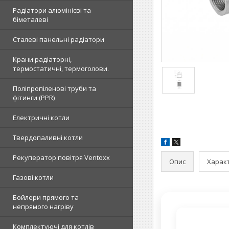
Радіатори алюмінієві та
біметалеві
Сталеві панельні радіатори
Крани радіаторні,
термостатичні, термоголови.
Поліпропіленові труби та
фітинги (PPR)
Електричні котли
Твердопаливні котли
Рекуператор повітря Ventoxx
Опис
Харак
Газові котли
Бойлери прямого та
непрямого нагріву
Комплектуючі для котлів